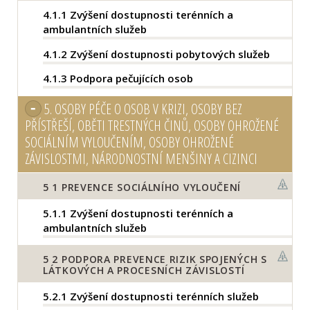
4.1.1
Zvýšení dostupnosti terénních a
ambulantních služeb
4.1.2
Zvýšení dostupnosti pobytových služeb
4.1.3
Podpora pečujících osob
5.
OSOBY PÉČE O OSOB V KRIZI, OSOBY BEZ
PŘÍSTŘEŠÍ, OBĚTI TRESTNÝCH ČINŮ, OSOBY OHROŽENÉ
SOCIÁLNÍM VYLOUČENÍM, OSOBY OHROŽENÉ
ZÁVISLOSTMI, NÁRODNOSTNÍ MENŠINY A CIZINCI
5
1 PREVENCE SOCIÁLNÍHO VYLOUČENÍ
5.1.1
Zvýšení dostupnosti terénních a
ambulantních služeb
5
2 PODPORA PREVENCE RIZIK SPOJENÝCH S
LÁTKOVÝCH A PROCESNÍCH ZÁVISLOSTÍ
5.2.1
Zvýšení dostupnosti terénních služeb