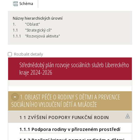
Schéma
Názvy hierarchických úrovní
1.
"Oblast"
1.
1
"Strategický cíl"
1.
1.1
"Rozvojová aktivita"
Rozbalit detaily
Střednědobý plán rozvoje sociálních služeb Libereckého
kraje 2024-2026
1.
OBLAST PÉČE O RODINY S DĚTMI A PREVENCE
SOCIÁLNÍHO VYLOUČENÍ DĚTÍ A MLÁDEŽE
1
1 ZVÝŠENÍ PODPORY FUNKČNÍ RODIN
1.1.1
Podpora rodiny v přirozeném prostředí