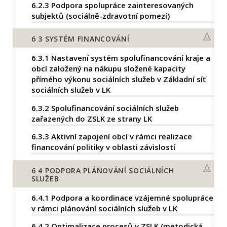
6.2.3
Podpora spolupráce zainteresovaných
subjektů (sociálně-zdravotní pomezí)
6
3 SYSTÉM FINANCOVÁNÍ
6.3.1
Nastavení systém spolufinancování kraje a
obcí založený na nákupu složené kapacity
přímého výkonu sociálních služeb v Základní síť
sociálních služeb v LK
6.3.2
Spolufinancování sociálních služeb
zařazených do ZSLK ze strany LK
6.3.3
Aktivní zapojení obcí v rámci realizace
financování politiky v oblasti závislostí
6
4 PODPORA PLÁNOVÁNÍ SOCIÁLNÍCH
SLUŽEB
6.4.1
Podpora a koordinace vzájemné spolupráce
v rámci plánování sociálních služeb v LK
6.4.2
Optimalizace procesů v ZSLK (metodická