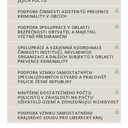
JEJICH POČTU
PODPORA ČINNOSTI ASISTENTŮ PREVENCE
KRIMINALITY V OBCÍCH
PODPORA SPOLUPRÁCE V OBLASTI
BEZPEČNOSTI OBYVATEL A MAJETKU,
VČETNĚ PŘESHRANIČNÍ
SPOLUPRÁCE A VZÁJEMNÁ KOORDINACE
ČINNOSTI INSTITUCÍ, NEVLÁDNÍCH
ORGANIZACÍ A DALŠÍCH SUBJEKTŮ V OBLASTI
PREVENCE KRIMINALITY
PODPORA VZNIKU SAMOSTATNÝCH
SPECIALIZOVANÝCH ÚTVARŮ A PRACOVIŠŤ
POLICIE ČESKÉ REPUBLIKY
NAVÝŠENÍ DOSTATEČNÉHO POČTU
POLICISTŮ V ZÁVISLOSTI NA POČTU
UŽIVATELŮ ÚZEMÍ A ZOHLEDŇUJÍCÍ RIZIKOVOST
PODPORA VZNIKU SAMOSTATNÉHO
KRAJSKÉHO SOUDU PRO LIBERECKÝ KRAJ