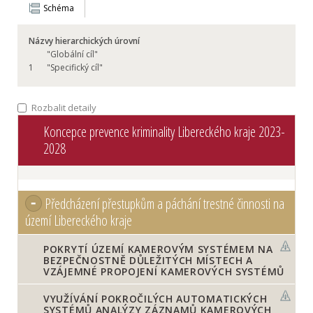
Schéma
Názvy hierarchických úrovní
"Globální cíl"
1
"Specifický cíl"
Rozbalit detaily
Koncepce prevence kriminality Libereckého kraje 2023-
2028
Předcházení přestupkům a páchání trestné činnosti na
území Libereckého kraje
POKRYTÍ ÚZEMÍ KAMEROVÝM SYSTÉMEM NA
BEZPEČNOSTNĚ DŮLEŽITÝCH MÍSTECH A
VZÁJEMNÉ PROPOJENÍ KAMEROVÝCH SYSTÉMŮ
VYUŽÍVÁNÍ POKROČILÝCH AUTOMATICKÝCH
SYSTÉMŮ ANALÝZY ZÁZNAMŮ KAMEROVÝCH