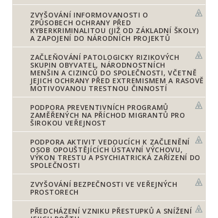
ZVYŠOVÁNÍ INFORMOVANOSTI O
ZPŮSOBECH OCHRANY PŘED
KYBERKRIMINALITOU (JIŽ OD ZÁKLADNÍ ŠKOLY)
A ZAPOJENÍ DO NÁRODNÍCH PROJEKTŮ
ZAČLEŇOVÁNÍ PATOLOGICKY RIZIKOVÝCH
SKUPIN OBYVATEL, NÁRODNOSTNÍCH
MENŠIN A CIZINCŮ DO SPOLEČNOSTI, VČETNĚ
JEJICH OCHRANY PŘED EXTREMISMEM A RASOVĚ
MOTIVOVANOU TRESTNOU ČINNOSTÍ
PODPORA PREVENTIVNÍCH PROGRAMŮ
ZAMĚŘENÝCH NA PŘÍCHOD MIGRANTŮ PRO
ŠIROKOU VEŘEJNOST
PODPORA AKTIVIT VEDOUCÍCH K ZAČLENĚNÍ
OSOB OPOUŠTĚJÍCÍCH ÚSTAVNÍ VÝCHOVU,
VÝKON TRESTU A PSYCHIATRICKÁ ZAŘÍZENÍ DO
SPOLEČNOSTI
ZVYŠOVÁNÍ BEZPEČNOSTI VE VEŘEJNÝCH
PROSTORECH
PŘEDCHÁZENÍ VZNIKU PŘESTUPKŮ A SNÍŽENÍ