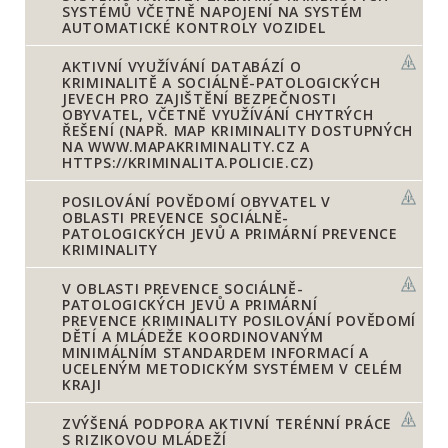
SYSTÉMŮ VČETNĚ NAPOJENÍ NA SYSTÉM
AUTOMATICKÉ KONTROLY VOZIDEL
AKTIVNÍ VYUŽÍVÁNÍ DATABÁZÍ O
KRIMINALITĚ A SOCIÁLNĚ-PATOLOGICKÝCH
JEVECH PRO ZAJIŠTĚNÍ BEZPEČNOSTI
OBYVATEL, VČETNĚ VYUŽÍVÁNÍ CHYTRÝCH
ŘEŠENÍ (NAPŘ. MAP KRIMINALITY DOSTUPNÝCH
NA WWW.MAPAKRIMINALITY.CZ A
HTTPS://KRIMINALITA.POLICIE.CZ)
POSILOVÁNÍ POVĚDOMÍ OBYVATEL V
OBLASTI PREVENCE SOCIÁLNĚ-
PATOLOGICKÝCH JEVŮ A PRIMÁRNÍ PREVENCE
KRIMINALITY
V OBLASTI PREVENCE SOCIÁLNĚ-
PATOLOGICKÝCH JEVŮ A PRIMÁRNÍ
PREVENCE KRIMINALITY POSILOVÁNÍ POVĚDOMÍ
DĚTÍ A MLÁDEŽE KOORDINOVANÝM
MINIMÁLNÍM STANDARDEM INFORMACÍ A
UCELENÝM METODICKÝM SYSTÉMEM V CELÉM
KRAJI
ZVÝŠENÁ PODPORA AKTIVNÍ TERÉNNÍ PRÁCE
S RIZIKOVOU MLÁDEŽÍ