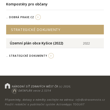
Kompostéry pro občany
.. DOBRÁ PRAXE.CZ
STRATEGICKÉ DOKUMENTY
Územní plán obce Kyšice (2022)
2022
.. STRATEGICKÉ DOKUMENTY
NÁRODNÍ SÍŤ ZDRAVÝCH MĚST ČR
(c) 2026;
DATAPLÁN verze 2.5314
Připomínky, dotazy a náměty zasílejte na adresu:
info@zdravamesta.cz
Použit redakční a publikační systém ActionApps TOOLKIT