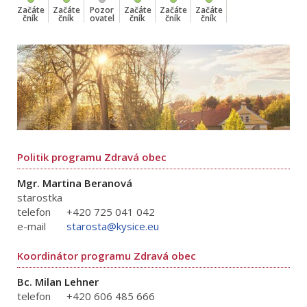
Začáte
Začáte
Pozor
Začáte
Začáte
Začáte
čník
čník
ovatel
čník
čník
čník
Politik programu Zdravá obec
Mgr. Martina Beranová
starostka
telefon
+420 725 041 042
e-mail
starosta@kysice.eu
Koordinátor programu Zdravá obec
Bc. Milan Lehner
telefon
+420 606 485 666