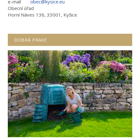
e-mail
obec@kysice.eu
Obecní úřad
Horní Náves 136, 33001, Kyšice
DOBRÁ PRAXE