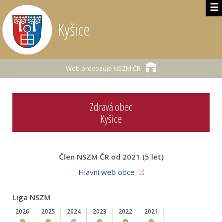
☰
Kyšice
Web provozuje
NSZM ČR
Zdravá obec
Kyšice
Člen NSZM ČR od 2021 (5 let)
Hlavní web obce
Liga NSZM
2026
2025
2024
2023
2022
2021