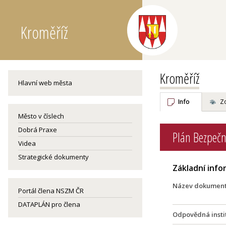
Kroměříž
Kroměříž
Hlavní web města
Info
Z
Město v číslech
Dobrá Praxe
Plán Bezpečn
Videa
Strategické dokumenty
Základní inf
Název dokumen
Portál člena NSZM ČR
DATAPLÁN pro člena
Odpovědná insti