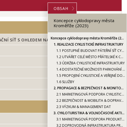
OBSAH
Koncepce cyklodopravy města
Kroměříže (2023)
Koncepce cyklodopravy města Kroměříže (2023)
NÍ SÍŤ S OHLEDEM NA CYKLISTY
1.
REALIZACE CYKLISTICKÉ INFRASTRUKTURY
1.1
POSTUPNĚ BUDOVAT PÁTEŘNÍ SÍŤ CYKLOTRAS A ROZVÍJET KOMUNIKAČNÍ SÍŤ S OHLEDEM NA CYKLISTY
1.2
UTVÁŘET CELÉ MĚSTO PŘÁTELSKÉ K CYKLISTŮM
1.3
ÚDRŽBA CYKLISTICKÉ INFRASTRUKTURY
1.4
DOSTATEČNÉ MOŽNOSTI PARKOVÁNÍ A ÚSCHOVY JÍZDNÍCH KOL
1.5
PROPOJENÍ CYKLISTICKÉ A VEŘEJNÉ DOPRAVY
1.6
SLUŽBY
2.
PROPAGACE & BEZPEČNOST & MONITORING (MĚKKÉ NÁSTROJE)
2.1
MARKETINGOVÁ PODPORA CYKLISTICKÉ DOPRAVY
2.2
BEZPEČNOST & MOBILITA & DOPRAVNÍ VÝCHOVA
2.3
VÝZKUM & MANAGEMENT DAT
3.
CYKLOTURISTIKA & VOLNOČASOVÉ AKTIVITY
3.1
MARKETINGOVÁ PODPORA PRODUKTU ČESKO JEDE
3.2
DOPROVODNÁ INFRASTRUKTURA PRO CYKLOTURISTIKU