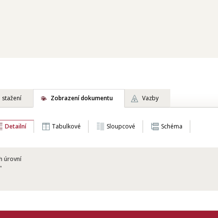
 stažení
Zobrazení dokumentu
Vazby
Detailní
Tabulkové
Sloupcové
Schéma
h úrovní
"