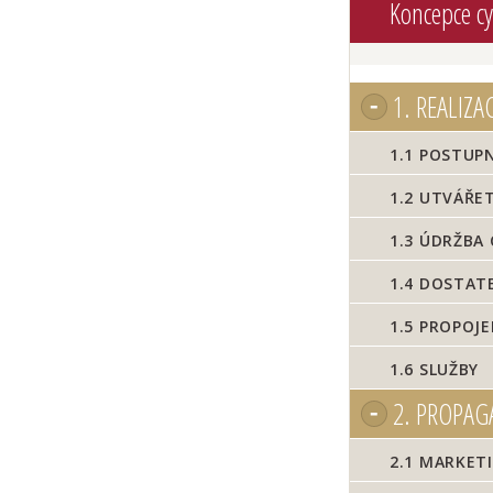
Koncepce c
1.
REALIZA
1.1
POSTUPNĚ
1.2
UTVÁŘET
1.3
ÚDRŽBA 
1.4
DOSTATE
1.5
PROPOJEN
1.6
SLUŽBY
2.
PROPAGA
2.1
MARKETI