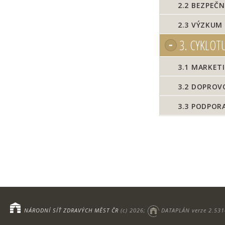
2.2
BEZPEČN
2.3
VÝZKUM 
3.
CYKLOTU
3.1
MARKETI
3.2
DOPROVO
3.3
PODPORA 
NÁRODNÍ SÍŤ ZDRAVÝCH MĚST ČR
(c) 2026;
DATAPLÁN verze 2.531