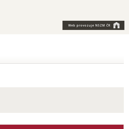
Web provozuje
NSZM ČR