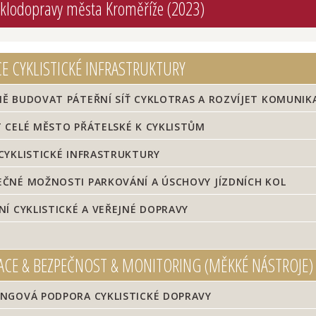
yklodopravy města Kroměříže (2023)
CE CYKLISTICKÉ INFRASTRUKTURY
 BUDOVAT PÁTEŘNÍ SÍŤ CYKLOTRAS A ROZVÍJET KOMUNIKAČ
 CELÉ MĚSTO PŘÁTELSKÉ K CYKLISTŮM
CYKLISTICKÉ INFRASTRUKTURY
ČNÉ MOŽNOSTI PARKOVÁNÍ A ÚSCHOVY JÍZDNÍCH KOL
Í CYKLISTICKÉ A VEŘEJNÉ DOPRAVY
CE & BEZPEČNOST & MONITORING (MĚKKÉ NÁSTROJE)
NGOVÁ PODPORA CYKLISTICKÉ DOPRAVY