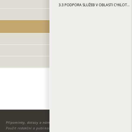
3.3
PODPORA SLUŽEB V OBLASTI CYKLOTURISTIKY
TISK
i
Připomínky, dotazy a náměty zasílejte na adresu:
info@zdravamesta.cz
Použit redakční a publikační systém ActionApps TOOLKIT