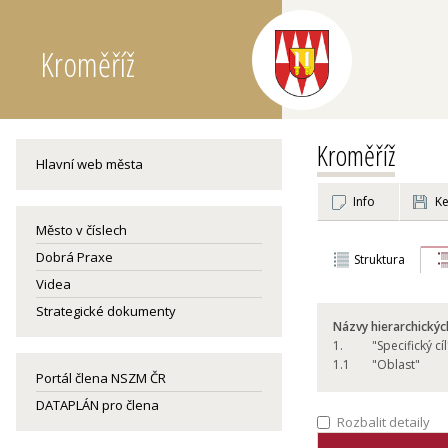
Kroměříž
Kroměříž
Hlavní web města
Info
Ke
Město v číslech
Dobrá Praxe
Struktura
Videa
Strategické dokumenty
Názvy hierarchickýc
1.
"Specifický cíl
1.
1
"Oblast"
Portál člena NSZM ČR
DATAPLÁN pro člena
Rozbalit detaily