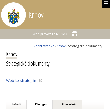
☰
Krnov
Web provozuje
NSZM ČR
úvodní stránka
›
Krnov
› Strategické dokumenty
Krnov
Strategické dokumenty
Web ke strategiím
Seřadit:
Dle typu
Abecedně