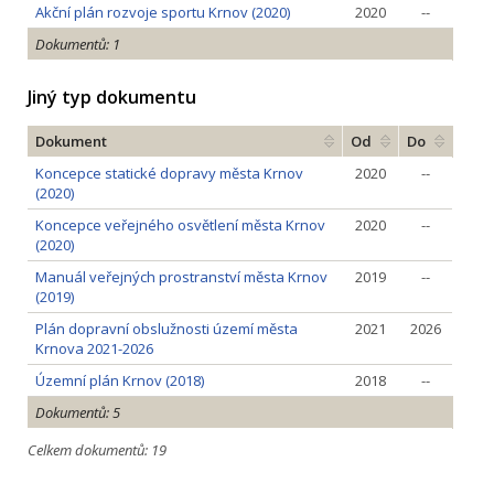
Akční plán rozvoje sportu Krnov (2020)
2020
--
Dokumentů: 1
Jiný typ dokumentu
Dokument
Od
Do
Koncepce statické dopravy města Krnov
2020
--
(2020)
Koncepce veřejného osvětlení města Krnov
2020
--
(2020)
Manuál veřejných prostranství města Krnov
2019
--
(2019)
Plán dopravní obslužnosti území města
2021
2026
Krnova 2021-2026
Územní plán Krnov (2018)
2018
--
Dokumentů: 5
Celkem dokumentů: 19