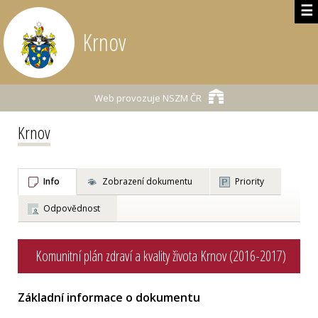
☰
Krnov
Web provozuje
NSZM ČR
Krnov
Info
Zobrazení dokumentu
Priority
Odpovědnost
Komunitní plán zdraví a kvality života Krnov (2016-2017)
Základní informace o dokumentu