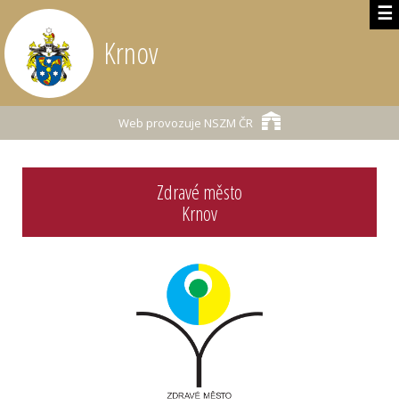
☰
Krnov
Web provozuje
NSZM ČR
Zdravé město
Krnov