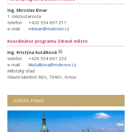
Ing. Miroslav Binar
1. místostarosta
telefon
+420 554 697 211
e-mail
mbinar@mukrnov.cz
Koordinátor programu Zdravé město
Ing. Kristýna Kutálková
telefon
+420 554 697 233
e-mail
kkutalkova@mukrnov.cz
Městský úřad
Hlavní náměstí 96/I, 79401, Krnov
DOBRÁ PRAXE