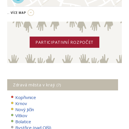
.. VÍCE MAP
PARTICIPATIVNÍ ROZPOČET
Zdravá města v kraji
(7)
Kopřivnice
Krnov
Nový Jičín
Vítkov
Bolatice
Bystřice (nad Olší)