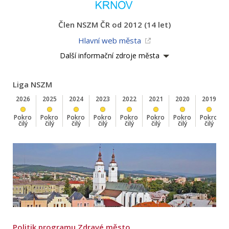
Člen NSZM ČR od 2012 (14 let)
Hlavní web města
Další informační zdroje města
Liga NSZM
2026
2025
2024
2023
2022
2021
2020
2019
Pokro
Pokro
Pokro
Pokro
Pokro
Pokro
Pokro
Pokro
čilý
čilý
čilý
čilý
čilý
čilý
čilý
čilý
Politik programu Zdravé město