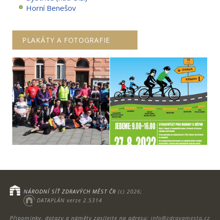
Horní Benešov
PLAKÁTY A FOTOGRAFIE
NÁRODNÍ SÍŤ ZDRAVÝCH MĚST ČR
(c) 2026;
DATAPLÁN verze 2.5314
Připomínky, dotazy a náměty zasílejte na adresu:
info@zdravamesta.cz