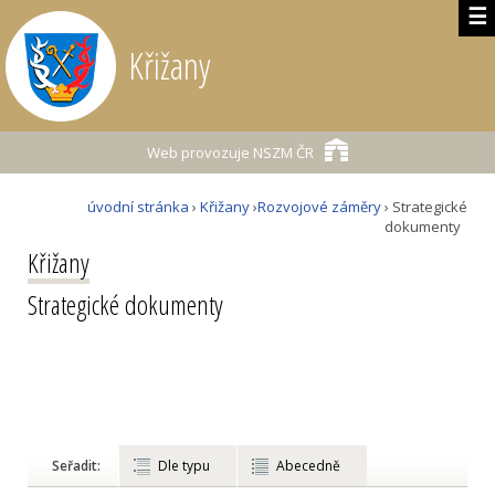
☰
Křižany
Web provozuje
NSZM ČR
úvodní stránka
›
Křižany
›
Rozvojové záměry
› Strategické
dokumenty
Křižany
Strategické dokumenty
Seřadit:
Dle typu
Abecedně