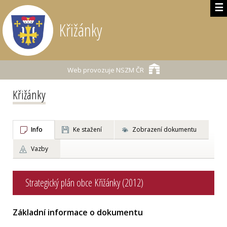
☰
Křižánky
Web provozuje
NSZM ČR
Křižánky
Info
Ke stažení
Zobrazení dokumentu
Vazby
Strategický plán obce Křižánky (2012)
Základní informace o dokumentu