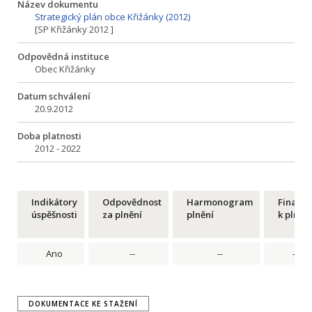
Název dokumentu
Strategický plán obce Křižánky (2012)
[SP Křižánky 2012 ]
Odpovědná instituce
Obec Křižánky
Datum schválení
20.9.2012
Doba platnosti
2012 - 2022
Indikátory
Odpovědnost
Harmonogram
Financ
úspěšnosti
za plnění
plnění
k plnění
Ano
--
--
--
DOKUMENTACE KE STAŽENÍ