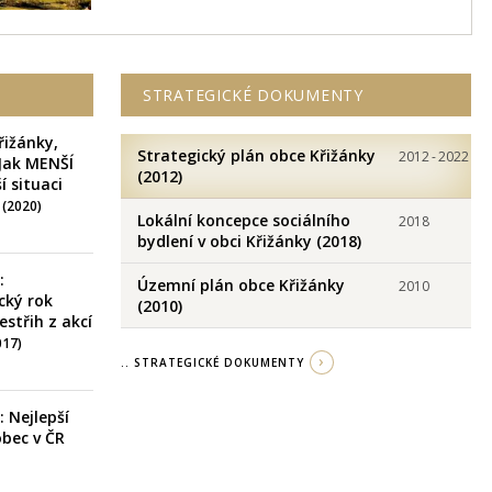
STRATEGICKÉ DOKUMENTY
řižánky,
Strategický plán obce Křižánky
2012
-
2022
 Jak MENŠÍ
(2012)
í situaci
9
(2020)
Lokální koncepce sociálního
2018
bydlení v obci Křižánky (2018)
:
Územní plán obce Křižánky
2010
cký rok
(2010)
estřih z akcí
017)
.. STRATEGICKÉ DOKUMENTY
: Nejlepší
bec v ČR