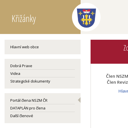
Křižánky
Z
Hlavní web obce
Dobrá Praxe
Videa
Člen NSZM 
Strategické dokumenty
Člen Revi
Hlav
Portál člena NSZM ČR
DATAPLÁN pro člena
Další členové