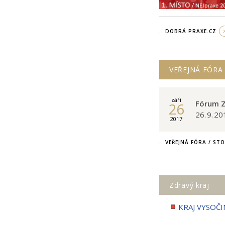
.. DOBRÁ PRAXE.CZ
VEŘEJNÁ FÓRA
září
Fórum Z
26
26. 9. 2
2017
.. VEŘEJNÁ FÓRA / ST
Zdravý kraj
KRAJ VYSOČI