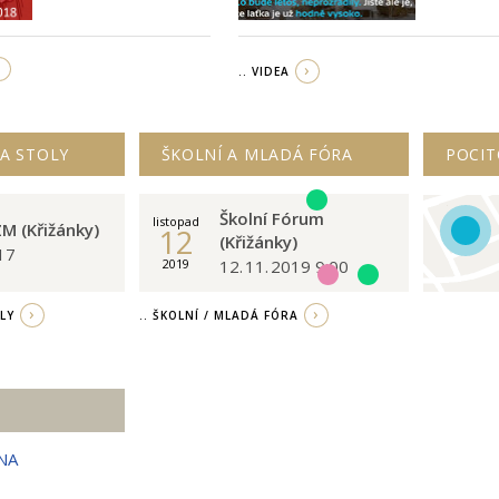
.. VIDEA
 A STOLY
ŠKOLNÍ A MLADÁ FÓRA
POCIT
Školní Fórum
listopad
M (Křižánky)
12
(Křižánky)
017
12. 11. 2019 9:00
2019
OLY
.. ŠKOLNÍ / MLADÁ FÓRA
NA