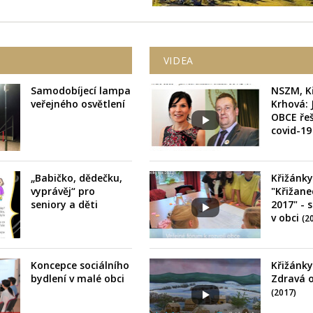
VIDEA
Samodobíjecí lampa
NSZM, K
veřejného osvětlení
Krhová:
OBCE řeš
covid-1
„Babičko, dědečku,
Křižánky
vyprávěj“ pro
"Křižane
seniory a děti
2017" - s
v obci
(2
Koncepce sociálního
Křižánky
bydlení v malé obci
Zdravá o
(2017)