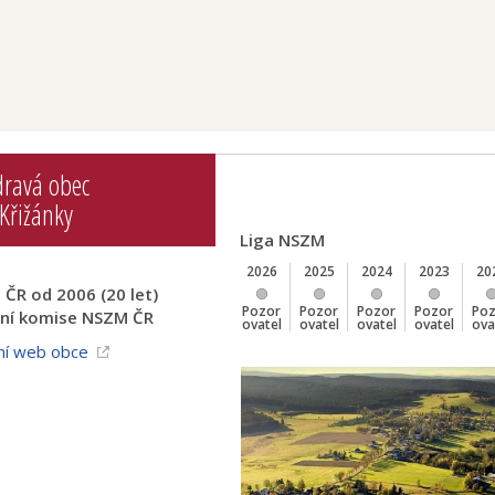
dravá obec
Křižánky
Liga NSZM
2026
2025
2024
2023
20
ČR od 2006 (20 let)
Pozor
Pozor
Pozor
Pozor
Po
zní komise NSZM ČR
ovatel
ovatel
ovatel
ovatel
ova
ní web obce