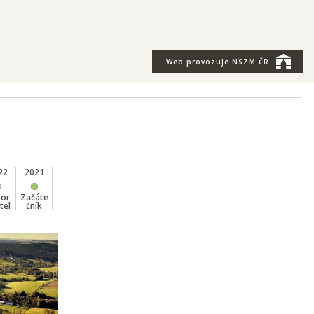
Web provozuje
NSZM ČR
22
2021
2020
2019
2018
2017
2016
2015
2014
zor
Začáte
Šampi
Šampi
Šampi
Šampi
Šampi
Šampi
Šampi
tel
čník
on
on
on
on
on
on
on