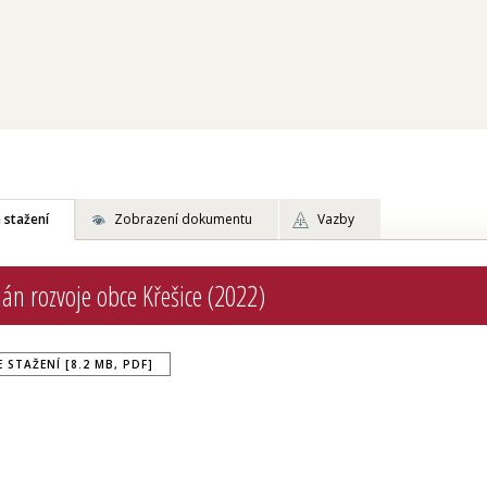
 stažení
Zobrazení dokumentu
Vazby
lán rozvoje obce Křešice (2022)
 STAŽENÍ [8.2 MB, PDF]