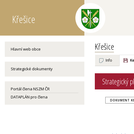
Křešice
Křešice
Hlavní web obce
Info
Ke
Strategické dokumenty
Strategický p
Portál člena NSZM ČR
DATAPLÁN pro člena
DOKUMENT KE