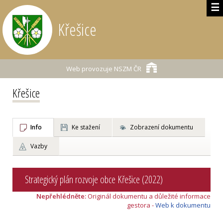
☰
Křešice
Web provozuje
NSZM ČR
Křešice
Info
Ke stažení
Zobrazení dokumentu
Vazby
Strategický plán rozvoje obce Křešice (2022)
Nepřehlédněte:
Originál dokumentu a důležité informace
gestora -
Web k dokumentu