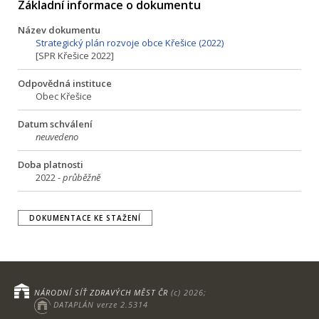
Základní informace o dokumentu
Název dokumentu
Strategický plán rozvoje obce Křešice (2022)
[SPR Křešice 2022]
Odpovědná instituce
Obec Křešice
Datum schválení
neuvedeno
Doba platnosti
2022 -
průběžně
DOKUMENTACE KE STAŽENÍ
NÁRODNÍ SÍŤ ZDRAVÝCH MĚST ČR
(c) 2026;
DATAPLÁN verze 2.5314