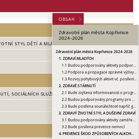
OBSAH
Zdravotní plán města Kopřivnice
2024-2026
OTNÍ STYL DĚTÍ A MLÁDEŽE
Zdravotní plán města Kopřivnice 2024-2026
1.
ZDRAVÍ MLADÝCH
1.1
Budou podporovány aktivity podporující správný (zdravý) životní styl dětí a mládeže
1.2
Podpora a propagace správné výživy dětí a mládeže
1.3
Rozvoj pohybových aktivit vč. posílení aktivní mobility
2.
ZDRAVÉ STÁRNUTÍ
2.1
Bude zvýšena informovanost o programech aktivního stárnutí, sociálních službách i paliativní péči
, SOCIÁLNÍCH SLUŽBÁCH I PALIATIVNÍ PÉČI
2.2
Budou podporovány programy pro aktivní život seniorů
2.3
Bude posílena sounáležitost napříč generacemi a v rodinách
3.
ZDRAVÝ ŽIVOTNÍ STYL A DUŠEVNÍ ZDRAVÍ
H
3.1
Budou podporovány aktivity zaměřené na správný životní styl obyvatel
3.2
Bude posílena prevence nemocí
4.
PREVENCE ŠKOD ZPŮSOBENÝCH ALKOHOLEM, TABÁKEM A DROGAMI