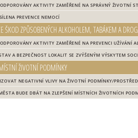
ODPOROVÁNY AKTIVITY ZAMĚŘENÉ NA SPRÁVNÝ ŽIVOTNÍ S
SÍLENA PREVENCE NEMOCÍ
E ŠKOD ZPŮSOBENÝCH ALKOHOLEM, TABÁKEM A DRO
DPOROVÁNY AKTIVITY ZAMĚŘENÉ NA PREVENCI UŽÍVÁNÍ AL
STAV A BEZPEČNOST LOKALIT SE ZVÝŠENÝM VÝSKYTEM SOC
MÍSTNÍ ŽIVOTNÍ PODMÍNKY
ZOVAT NEGATIVNÍ VLIVY NA ŽIVOTNÍ PODMÍNKY/PROSTŘED
MĚSTA BUDE DBÁT NA ZLEPŠENÍ MÍSTNÍCH ŽIVOTNÍCH POD