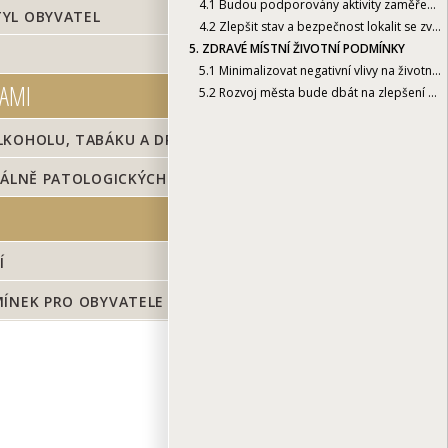
4.1
Budou podporovány aktivity zaměřené na prevenci užívání alkoholu, tabáku a drog u dětí a mládeže
TYL OBYVATEL
4.2
Zlepšit stav a bezpečnost lokalit se zvýšeným výskytem sociálně patologických jevů
5.
ZDRAVÉ MÍSTNÍ ŽIVOTNÍ PODMÍNKY
5.1
Minimalizovat negativní vlivy na životní podmínky/prostředí
GAMI
5.2
Rozvoj města bude dbát na zlepšení místních životních podmínek pro obyvatele
KOHOLU, TABÁKU A DROG U DĚTÍ A MLÁDEŽE
IÁLNĚ PATOLOGICKÝCH JEVŮ
Í
MÍNEK PRO OBYVATELE
TISK
i