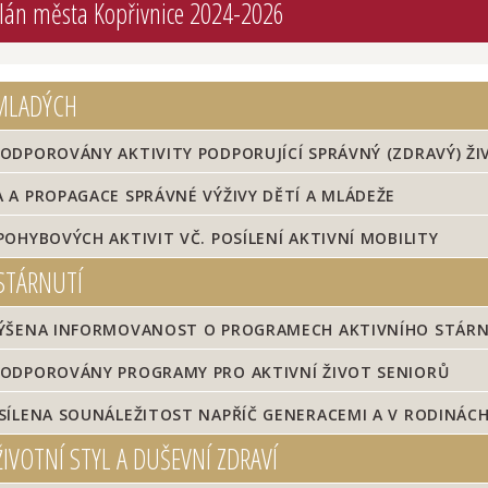
plán města Kopřivnice 2024-2026
MLADÝCH
DPOROVÁNY AKTIVITY PODPORUJÍCÍ SPRÁVNÝ (ZDRAVÝ) ŽIV
A PROPAGACE SPRÁVNÉ VÝŽIVY DĚTÍ A MLÁDEŽE
OHYBOVÝCH AKTIVIT VČ. POSÍLENÍ AKTIVNÍ MOBILITY
STÁRNUTÍ
ŠENA INFORMOVANOST O PROGRAMECH AKTIVNÍHO STÁRNUTÍ
ODPOROVÁNY PROGRAMY PRO AKTIVNÍ ŽIVOT SENIORŮ
SÍLENA SOUNÁLEŽITOST NAPŘÍČ GENERACEMI A V RODINÁC
IVOTNÍ STYL A DUŠEVNÍ ZDRAVÍ