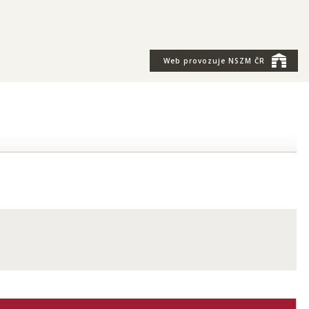
Web provozuje
NSZM ČR