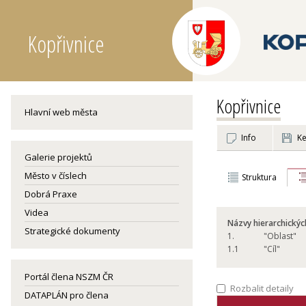
Kopřivnice
Kopřivnice
Hlavní web města
Info
Ke
Galerie projektů
Město v číslech
Struktura
Dobrá Praxe
Videa
Názvy hierarchickýc
Strategické dokumenty
1.
"Oblast"
1.
1
"Cíl"
Portál člena NSZM ČR
Rozbalit detaily
DATAPLÁN pro člena