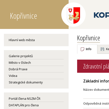
Kopřivnice
Kopřivnice
Hlavní web města
Info
Ke
Galerie projektů
Město v číslech
Zdravotní pl
Dobrá Praxe
Videa
Základní inf
Strategické dokumenty
Název dokumen
Portál člena NSZM ČR
Odpovědná insti
DATAPLÁN pro člena