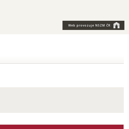
Web provozuje
NSZM ČR