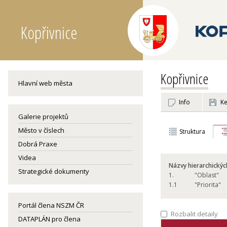
Kopřivnice
Kopřivnice
Hlavní web města
Info
Ke
Galerie projektů
Město v číslech
Struktura
Dobrá Praxe
Videa
Názvy hierarchickýc
Strategické dokumenty
1.
"Oblast"
1.
1
"Priorita"
Portál člena NSZM ČR
Rozbalit detaily
DATAPLÁN pro člena