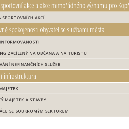
 sportovní akce a akce mimořádného významu pro Kopři
 SPORTOVNÍCH AKCÍ
vně spokojenosti obyvatel se službami města
 INFORMOVANOSTI
NG ZACÍLENÝ NA OBČANA A NA TURISTU
VÁNÍ NEFINANČNÍCH SLUŽEB
í infrastruktura
MAJETEK
Ý MAJETEK A STAVBY
ÁCE SE SOUKROMÝM SEKTOREM