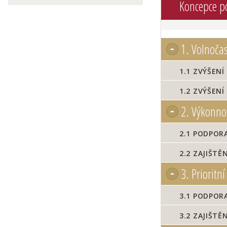
Koncepce po
1.
Volnočaso
1.1
ZVÝŠENÍ 
1.2
ZVÝŠENÍ
2.
Výkonnos
2.1
PODPORA 
2.2
ZAJIŠTĚ
3.
Prioritní
3.1
PODPORA
3.2
ZAJIŠTĚ