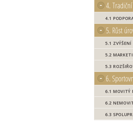
4.
Tradiční
4.1
PODPORA
5.
Růst úro
5.1
ZVÝŠENÍ
5.2
MARKETI
5.3
ROZŠIŘO
6.
Sportovn
6.1
MOVITÝ 
6.2
NEMOVIT
6.3
SPOLUPR