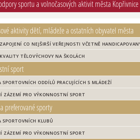
dpory sportu a volnočasových aktivit města Kopřivnic
vé aktivity dětí, mládeže a ostatních obyvatel města
ZAPOJENÍ CO NEJŠIRŠÍ VEŘEJNOSTI VČETNĚ HANDICAPOVAN
 KVALITY TĚLOVÝCHOVY NA ŠKOLÁCH
tní sport
SPORTOVNÍCH ODDÍLŮ PRACUJÍCÍCH S MLÁDEŽÍ
NÍ ZÁZEMÍ PRO VÝKONNOSTNÍ SPORT
 a preferované sporty
 SPORTOVNÍCH KLUBŮ
NÍ ZÁZEMÍ PRO VÝKONNOSTNÍ SPORT