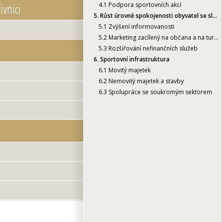
vnici
4.1
Podpora sportovních akcí
5.
Růst úrovně spokojenosti obyvatel se službami města
5.1
Zvýšení informovanosti
5.2
Marketing zacílený na občana a na turistu
5.3
Rozšiřování nefinančních služeb
6.
Sportovní infrastruktura
6.1
Movitý majetek
6.2
Nemovitý majetek a stavby
6.3
Spolupráce se soukromým sektorem