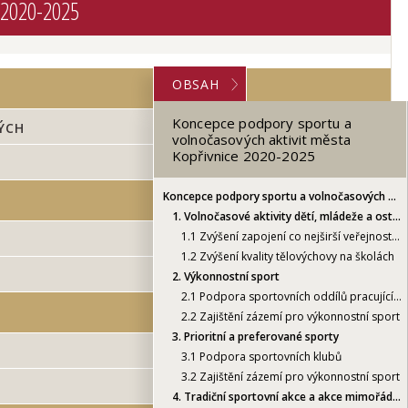
e 2020-2025
OBSAH
Koncepce podpory sportu a
ÝCH
volnočasových aktivit města
Kopřivnice 2020-2025
Koncepce podpory sportu a volnočasových aktivit města Kopřivnice 2020-2025
1.
Volnočasové aktivity dětí, mládeže a ostatních obyvatel města
1.1
Zvýšení zapojení co nejširší veřejnosti včetně handicapovaných
1.2
Zvýšení kvality tělovýchovy na školách
2.
Výkonnostní sport
2.1
Podpora sportovních oddílů pracujících s mládeží
2.2
Zajištění zázemí pro výkonnostní sport
3.
Prioritní a preferované sporty
3.1
Podpora sportovních klubů
3.2
Zajištění zázemí pro výkonnostní sport
4.
Tradiční sportovní akce a akce mimořádného významu pro Kopřivnici