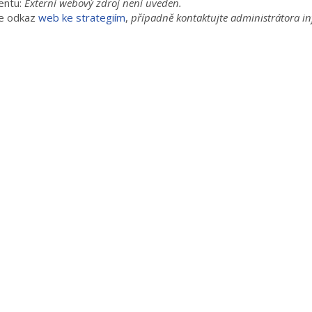
entu:
Externí webový zdroj není uveden.
e odkaz
web ke strategiím
,
případně kontaktujte administrátora i