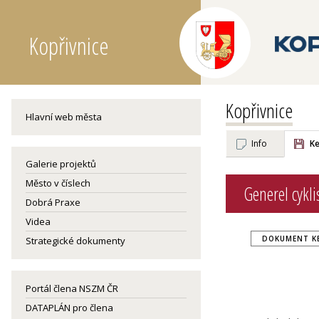
Kopřivnice
Kopřivnice
Hlavní web města
Info
Ke
Galerie projektů
Město v číslech
Generel cykl
Dobrá Praxe
Videa
DOKUMENT KE
Strategické dokumenty
Portál člena NSZM ČR
DATAPLÁN pro člena