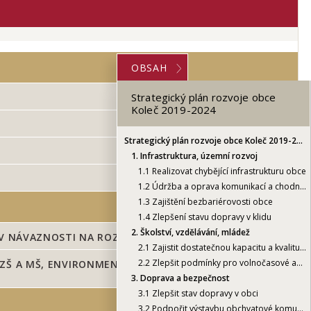
OBSAH
Strategický plán rozvoje obce
Koleč 2019-2024
Strategický plán rozvoje obce Koleč 2019-2024
1.
Infrastruktura, územní rozvoj
1.1
Realizovat chybějící infrastrukturu obce
1.2
Údržba a oprava komunikací a chodníků v obci
1.3
Zajištění bezbariérovosti obce
1.4
Zlepšení stavu dopravy v klidu
2.
Školství, vzdělávání, mládež
 V NÁVAZNOSTI NA ROZVOJ OBCE
2.1
Zajistit dostatečnou kapacitu a kvalitu školských zařízení v návaznosti na rozvoj obce
2.2
Zlepšit podmínky pro volnočasové aktivity v návaznosti na ZŠ a MŠ, environmentální vzdělávání, výchova a osvěta (EVVO)
ZŠ A MŠ, ENVIRONMENTÁLNÍ VZDĚLÁVÁNÍ, VÝCHOVA
3.
Doprava a bezpečnost
3.1
Zlepšit stav dopravy v obci
3.2
Podpořit výstavbu obchvatové komunikace