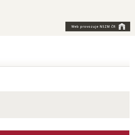
Web provozuje
NSZM ČR