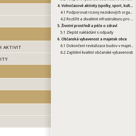
4.
Volnočasové aktivity (spolky, sport, kultura)
4.1
Podporovat rozvoj neziskových organizací a volnočasových aktivit
4.2
Rozšířit a zkvalitnit infrastrukturu pro volnočasové aktivity
5.
Životní prostředí a péče o zdraví
5.1
Zlepšit nakládání s odpady
6.
Občanská vybavenost a majetek obce
6.1
Dokončení revitalizace budov v majetku obce
 AKTIVIT
6.2
Zajištění kvalitní občanské vybavenosti
ITY