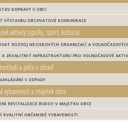
STAV DOPRAVY V OBCI
T VÝSTAVBU OBCHVATOVÉ KOMUNIKACE
vé aktivity (spolky, sport, kultura)
VAT ROZVOJ NEZISKOVÝCH ORGANIZACÍ A VOLNOČASOVÝCH
 A ZKVALITNIT INFRASTRUKTURU PRO VOLNOČASOVÉ AKTIV
rostředí a péče o zdraví
NAKLÁDÁNÍ S ODPADY
 vybavenost a majetek obce
NÍ REVITALIZACE BUDOV V MAJETKU OBCE
Í KVALITNÍ OBČANSKÉ VYBAVENOSTI