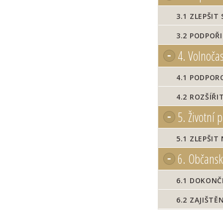
3.1
ZLEPŠIT 
3.2
PODPOŘI
4.
Volnočaso
4.1
PODPORO
4.2
ROZŠÍŘIT
5.
Životní p
5.1
ZLEPŠIT 
6.
Občanská
6.1
DOKONČE
6.2
ZAJIŠTĚN