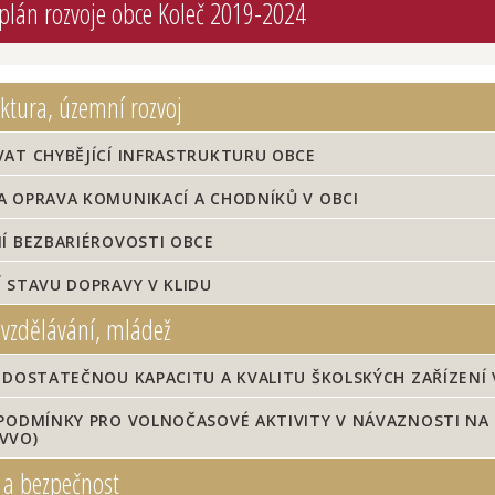
 plán rozvoje obce Koleč 2019-2024
ktura, územní rozvoj
AT CHYBĚJÍCÍ INFRASTRUKTURU OBCE
A OPRAVA KOMUNIKACÍ A CHODNÍKŮ V OBCI
Í BEZBARIÉROVOSTI OBCE
 STAVU DOPRAVY V KLIDU
 vzdělávání, mládež
 DOSTATEČNOU KAPACITU A KVALITU ŠKOLSKÝCH ZAŘÍZENÍ
PODMÍNKY PRO VOLNOČASOVÉ AKTIVITY V NÁVAZNOSTI NA 
EVVO)
a bezpečnost