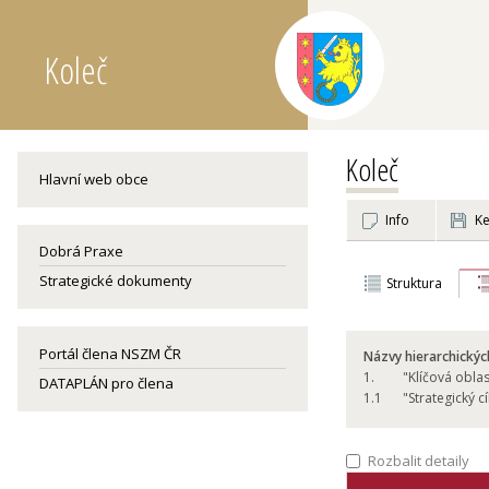
Koleč
Koleč
Hlavní web obce
Info
Ke
Dobrá Praxe
Strategické dokumenty
Struktura
Portál člena NSZM ČR
Názvy hierarchickýc
1.
"Klíčová oblas
DATAPLÁN pro člena
1.
1
"Strategický cí
Rozbalit detaily