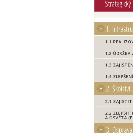
Strategický
1.
Infrastru
1.1
REALIZOV
1.2
ÚDRŽBA 
1.3
ZAJIŠTĚN
1.4
ZLEPŠENÍ
2.
Školství,
2.1
ZAJISTIT
2.2
ZLEPŠIT 
A OSVĚTA (
3.
Doprava 