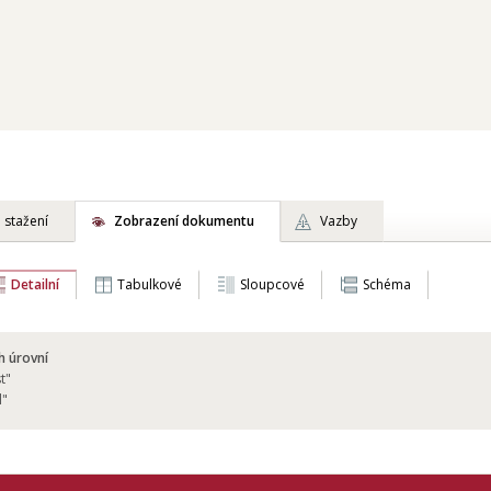
 stažení
Zobrazení dokumentu
Vazby
Detailní
Tabulkové
Sloupcové
Schéma
h úrovní
t"
l"