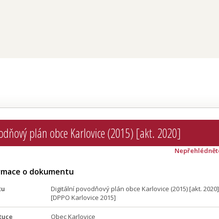
vodňový plán obce Karlovice (2015) [akt. 2020]
Nepřehlédnět
ormace o dokumentu
tu
Digitální povodňový plán obce Karlovice (2015) [akt. 2020]
[DPPO Karlovice 2015]
tuce
Obec Karlovice