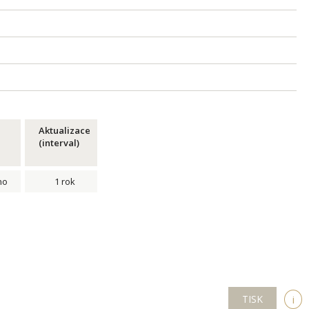
Aktualizace
(interval)
no
1 rok
TISK
i