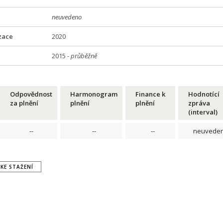
neuvedeno
zace
2020
2015 -
průběžně
Odpovědnost
Harmonogram
Finance k
Hodnotící
za plnění
plnění
plnění
zpráva
(interval)
--
--
--
neuvede
KE STAŽENÍ