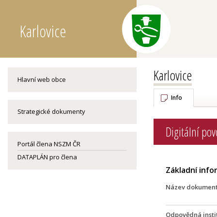
Karlovice
Karlovice
Hlavní web obce
Info
Strategické dokumenty
Digitální po
Portál člena NSZM ČR
DATAPLÁN pro člena
Základní inf
Název dokumen
Odpovědná insti