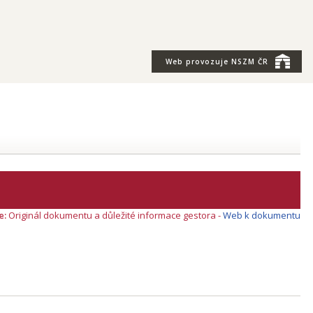
Web provozuje
NSZM ČR
e:
Originál dokumentu a důležité informace gestora -
Web k dokumentu