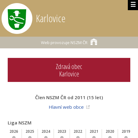
☰
Karlovice
Web provozuje
NSZM ČR
Zdravá obec
Karlovice
Člen NSZM ČR od 2011 (15 let)
Hlavní web obce
Liga NSZM
2026
2025
2024
2023
2022
2021
2020
2019