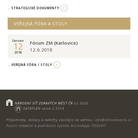
.. STRATEGICKÉ DOKUMENTY
VEŘEJNÁ FÓRA A STOLY
červen
Fórum ZM (Karlovice)
12
12. 6. 2018
2018
.. VEŘEJNÁ FÓRA / STOLY
NÁRODNÍ SÍŤ ZDRAVÝCH MĚST ČR
(c) 2026;
DATAPLÁN verze 2.5314
Připomínky, dotazy a náměty zasílejte na adresu:
info@zdravamesta.cz
Použit redakční a publikační systém ActionApps TOOLKIT