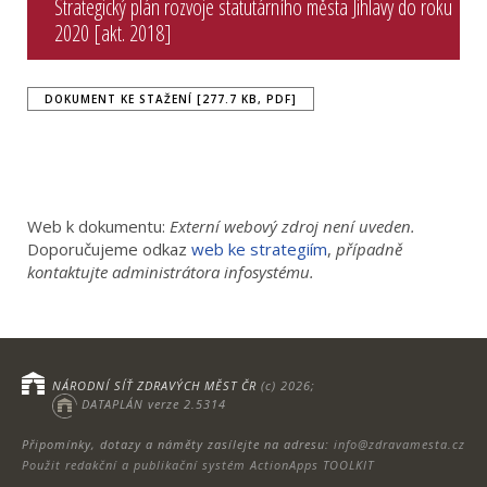
Strategický plán rozvoje statutárního města Jihlavy do roku
2020 [akt. 2018]
DOKUMENT KE STAŽENÍ [277.7 KB, PDF]
Web k dokumentu:
Externí webový zdroj není uveden.
Doporučujeme odkaz
web ke strategiím
,
případně
kontaktujte administrátora infosystému.
NÁRODNÍ SÍŤ ZDRAVÝCH MĚST ČR
(c) 2026;
DATAPLÁN verze 2.5314
Připomínky, dotazy a náměty zasílejte na adresu:
info@zdravamesta.cz
Použit redakční a publikační systém ActionApps TOOLKIT