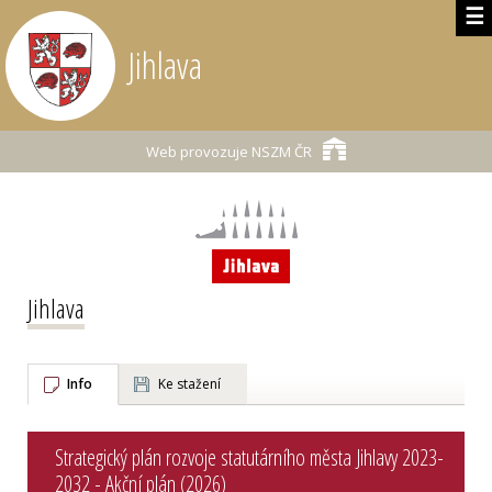
☰
Jihlava
Web provozuje
NSZM ČR
Jihlava
Info
Ke stažení
Strategický plán rozvoje statutárního města Jihlavy 2023-
2032 - Akční plán (2026)