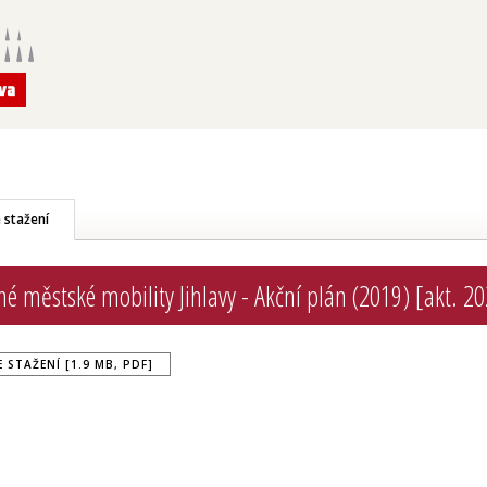
 stažení
né městské mobility Jihlavy - Akční plán (2019) [akt. 2
 STAŽENÍ [1.9 MB, PDF]