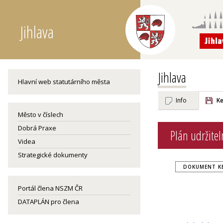
Jihlava
Jihlava
Hlavní web statutárního města
Info
Ke
Město v číslech
Dobrá Praxe
Plán udržitel
Videa
Strategické dokumenty
DOKUMENT KE
Portál člena NSZM ČR
DATAPLÁN pro člena