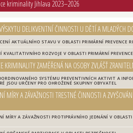
ce kriminality Jihlava 2023–2026
 VÝSKYTU DELIKVENTNÍ ČINNOSTI U DĚTÍ A MLADÝCH 
ENÍ AKTUÁLNÍHO STAVU V OBLASTI PRIMÁRNÍ PREVENCE R
Í KVALITATIVNÍHO ROZVOJE V OBLASTI PRIMÁRNÍ PREVENC
E KRIMINALITY ZAMĚŘENÁ NA OSOBY ZVLÁŠŤ ZRANITEL
OORDINOVANÉHO SYSTÉMU PREVENTIVNÍCH AKTIVIT A INFO
ERÉ JSOU URČENY PRO OHROŽENÉ SKUPINY OBYVATEL
Í MÍRY A ZÁVAŽNOSTI TRESTNÉ ČINNOSTI A ZVYŠOVÁN
Í MÍRY A ZÁVAŽNOSTI PROTIPRÁVNÍHO JEDNÁNÍ V OBLAST