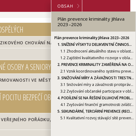
OBSAH
Plán prevence kriminality Jihlava
2023–2026
DOSPĚLÝCH
Plán prevence kriminality Jihlava 2023–2026
IZIKOVÉHO CHOVÁNÍ NA ŠKOLÁCH
1.
SNÍŽENÍ VÝSKYTU DELIKVENTNÍ ČINNOSTI U DĚTÍ A MLADÝCH DOSPĚLÝCH
1.1
Zhodnocení aktuálního stavu v oblasti primární prevence rizikového chování na školách
E
1.2
Zajištění kvalitativního rozvoje v oblasti primární prevence
NÉ OSOBY A SENIORY
2.
PREVENCE KRIMINALITY ZAMĚŘENÁ NA OSOBY ZVLÁŠŤ ZRANITELNÉ OSOBY A SENIORY
2.1
Vznik koordinovaného systému preventivních aktivit a informovanosti ve městě. Vytvoření podmínek pro služby, které jsou určeny pro ohrožené skupiny obyvatel
3.
SNIŽOVÁNÍ MÍRY A ZÁVAŽNOSTI TRESTNÉ ČINNOSTI A ZVYŠOVÁNÍ POCITU BEZPEČÍ OBČANŮ JIHLAVY A NÁVŠTEVNÍKŮ MĚSTA
RMOVANOSTI VE MĚSTĚ. VYTVOŘENÍ PODMÍNEK PRO
3.1
Snižování míry a závažnosti protiprávního jednání v oblasti veřejného pořádku, majetku a protiprávního jednání
3.2
Zvyšování občanské participace v oblasti bezpečnosti
Í POCITU BEZPEČÍ OBČANŮ JIHLAVY A NÁVŠTEVNÍKŮ
4.
PODÍLENÍ SE NA ŘEŠENÍ DLUHOVÉ PROBLEMATIKY
4.1
Zvyšování finanční gramotnosti zvlášť zranitelných skupin obyvatel (děti, senioři, handicapovaní, matky samoživitelky, ...) v oblasti dluhů a pomoc se zvyšováním orientace vzhledem k energetické chudobě
5.
SEKUNDÁRNÍ, TERCIÁRNÍ PREVENCE (RECIDIVISTI, RIZIKOVÁ MLÁDEŽ, CIZINCI, PROPUŠTĚNÍ Z VÝKONU TRESTU)
5.1
Kvalitativní rozvoj stávající sítě preventivních aktivit nestátních neziskových organizací a MP
I VEŘEJNÉHO POŘÁDKU, MAJETKU A PROTIPRÁVNÍHO