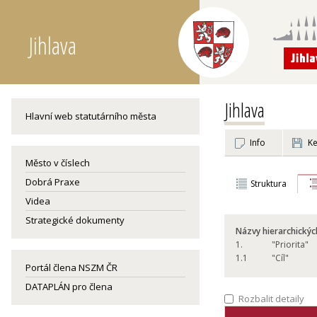
Jihlava
Jihlava
Hlavní web statutárního města
Info
Ke
Město v číslech
Dobrá Praxe
Struktura
Videa
Strategické dokumenty
Názvy hierarchickýc
1.
"Priorita"
1.
1
"Cíl"
Portál člena NSZM ČR
DATAPLÁN pro člena
Rozbalit detaily