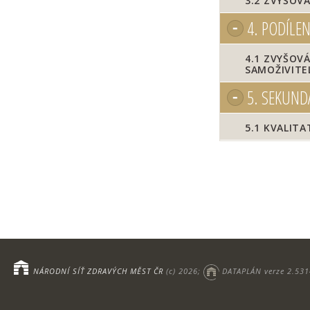
3.2
ZVYŠOVÁN
4.
PODÍLEN
4.1
ZVYŠOVÁN
SAMOŽIVITE
5.
SEKUNDÁR
5.1
KVALITAT
NÁRODNÍ SÍŤ ZDRAVÝCH MĚST ČR
(c) 2026;
DATAPLÁN verze 2.531