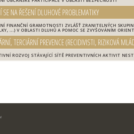
Í OBČANSKÉ PARTICIPACE V OBLASTI BEZPEČNOSTI
Í SE NA ŘEŠENÍ DLUHOVÉ PROBLEMATIKY
Í FINANČNÍ GRAMOTNOSTI ZVLÁŠŤ ZRANITELNÝCH SKUPIN 
LKY, ...) V OBLASTI DLUHŮ A POMOC SE ZVYŠOVÁNÍM ORIE
NÍ, TERCIÁRNÍ PREVENCE (RECIDIVISTI, RIZIKOVÁ MLÁ
IVNÍ ROZVOJ STÁVAJÍCÍ SÍTĚ PREVENTIVNÍCH AKTIVIT NE
4