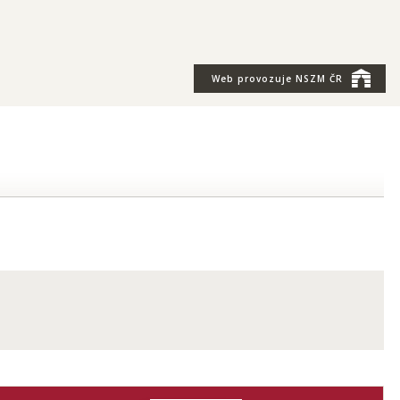
Web provozuje
NSZM ČR