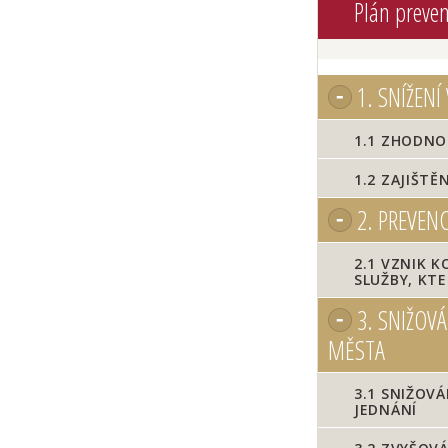
Plán preven
1.
SNÍŽENÍ
1.1
ZHODNOC
1.2
ZAJIŠTĚN
2.
PREVENC
2.1
VZNIK K
SLUŽBY, KT
3.
SNIŽOVÁN
MĚSTA
3.1
SNIŽOVÁN
JEDNÁNÍ