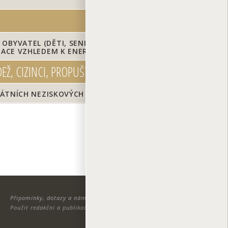
OBYVATEL (DĚTI, SENIOŘI, HANDICAPOVANÍ, MATKY
NTACE VZHLEDEM K ENERGETICKÉ CHUDOBĚ
DEŽ, CIZINCI, PROPUŠTĚNÍ Z VÝKONU TRESTU)
STÁTNÍCH NEZISKOVÝCH ORGANIZACÍ A MP
TISK
i
Připomínky, dotazy a náměty zasílejte na adresu:
info@zdravamesta.cz
Použit redakční a publikační systém ActionApps TOOLKIT