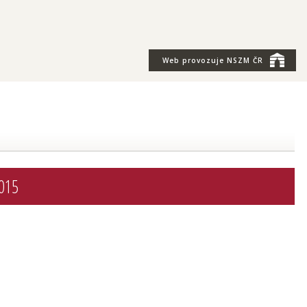
Web provozuje
NSZM ČR
2015