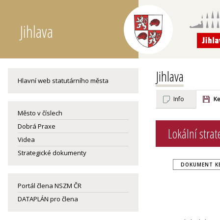
Jihlava
Jihlava
Hlavní web statutárního města
Info
Ke
Město v číslech
Dobrá Praxe
Lokální stra
Videa
Strategické dokumenty
DOKUMENT KE
Portál člena NSZM ČR
DATAPLÁN pro člena