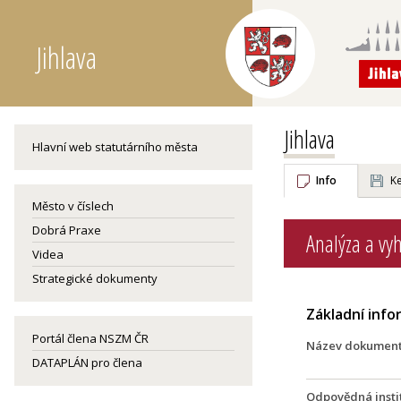
Jihlava
Jihlava
Hlavní web statutárního města
Info
Ke
Město v číslech
Dobrá Praxe
Analýza a vy
Videa
Strategické dokumenty
Základní inf
Portál člena NSZM ČR
Název dokumen
DATAPLÁN pro člena
Odpovědná insti