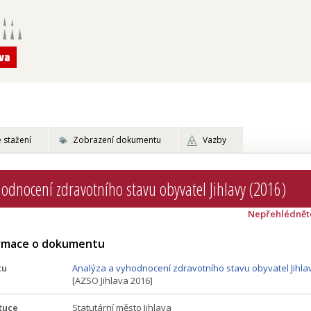
 stažení
Zobrazení dokumentu
Vazby
hodnocení zdravotního stavu obyvatel Jihlavy (2016)
Nepřehlédnět
ormace o dokumentu
tu
Analýza a vyhodnocení zdravotního stavu obyvatel Jihlav
[AZSO Jihlava 2016]
tuce
Statutární město Jihlava