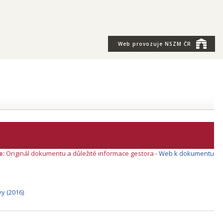
Web provozuje
NSZM ČR
e:
Originál dokumentu a důležité informace gestora -
Web k dokumentu
y (2016)