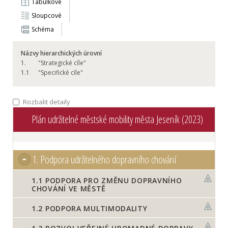
Tabulkové
Sloupcové
Schéma
Názvy hierarchických úrovní
1.
"Strategické cíle"
1.
1
"Specifické cíle"
Rozbalit detaily
Plán udržitelné městské mobility města Jeseník (2023)
1.
Podpora udržitelného dopravního chování
1.1
PODPORA PRO ZMĚNU DOPRAVNÍHO
CHOVÁNÍ VE MĚSTĚ
1.2
PODPORA MULTIMODALITY