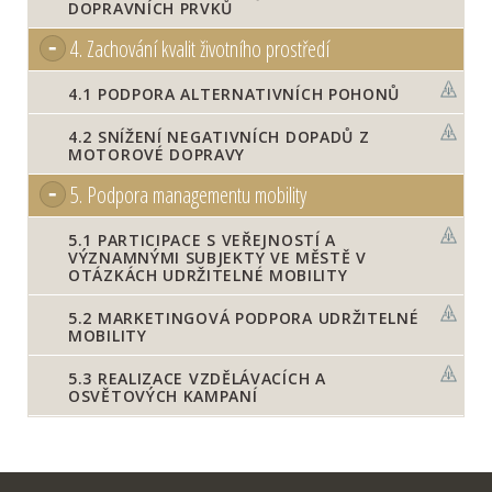
DOPRAVNÍCH PRVKŮ
4.
Zachování kvalit životního prostředí
4.1
PODPORA ALTERNATIVNÍCH POHONŮ
4.2
SNÍŽENÍ NEGATIVNÍCH DOPADŮ Z
MOTOROVÉ DOPRAVY
5.
Podpora managementu mobility
5.1
PARTICIPACE S VEŘEJNOSTÍ A
VÝZNAMNÝMI SUBJEKTY VE MĚSTĚ V
OTÁZKÁCH UDRŽITELNÉ MOBILITY
5.2
MARKETINGOVÁ PODPORA UDRŽITELNÉ
MOBILITY
5.3
REALIZACE VZDĚLÁVACÍCH A
OSVĚTOVÝCH KAMPANÍ