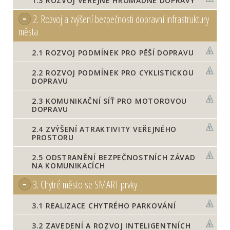
1.3
ROZVOJ VEŘEJNÉ HROMADNÉ DOPRAVY
2.
Rozvoj a zvýšení bezpečnosti dopravní infrastruktury
města
2.1
ROZVOJ PODMÍNEK PRO PĚŠÍ DOPRAVU
2.2
ROZVOJ PODMÍNEK PRO CYKLISTICKOU
DOPRAVU
2.3
KOMUNIKAČNÍ SÍŤ PRO MOTOROVOU
DOPRAVU
2.4
ZVÝŠENÍ ATRAKTIVITY VEŘEJNÉHO
PROSTORU
2.5
ODSTRANĚNÍ BEZPEČNOSTNÍCH ZÁVAD
NA KOMUNIKACÍCH
3.
Chytré město se SMART prvky
3.1
REALIZACE CHYTRÉHO PARKOVÁNÍ
3.2
ZAVEDENÍ A ROZVOJ INTELIGENTNÍCH