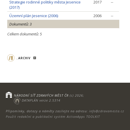
Strategie rodinné politiky města Jesenice
2017
--
(2017)
Územní plán Jesenice (2006)
2006
--
Dokumentů: 3
Celkem dokumentů: 5
..ARCHIV
NÁRODNÍ SÍŤ ZDRAVÝCH MĚST ČR
(c) 2026;
DATAPLÁN verze 2.5314
Připomínky, dotazy a náměty zasílejte na adresu:
info@zdravamesta.cz
Použit redakční a publikační systém ActionApps TOOLKIT