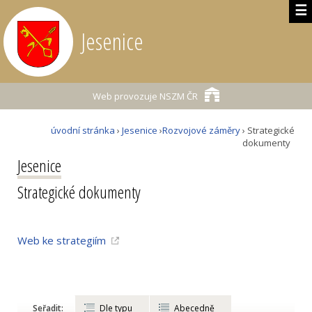
☰
Jesenice
Web provozuje
NSZM ČR
úvodní stránka
›
Jesenice
›
Rozvojové záměry
› Strategické
dokumenty
Jesenice
Strategické dokumenty
Web ke strategiím
Seřadit:
Dle typu
Abecedně