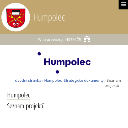
☰
Humpolec
Web provozuje
NSZM ČR
úvodní stránka
›
Humpolec
›
Strategické dokumenty
› Seznam
projektů
Humpolec
Seznam projektů