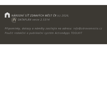
NÁRODNÍ SÍŤ ZDRAVÝCH MĚST ČR
(c) 2026;
DATAPLÁN verze 2.5314
Připomínky, dotazy a náměty zasílejte na adresu:
info@zdravamesta.cz
Použit redakční a publikační systém ActionApps TOOLKIT