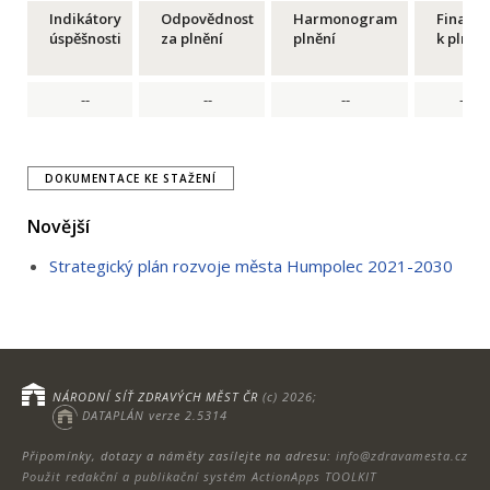
Indikátory
Odpovědnost
Harmonogram
Financ
úspěšnosti
za plnění
plnění
k plnění
--
--
--
--
DOKUMENTACE KE STAŽENÍ
Novější
Strategický plán rozvoje města Humpolec 2021-2030
NÁRODNÍ SÍŤ ZDRAVÝCH MĚST ČR
(c) 2026;
DATAPLÁN verze 2.5314
Připomínky, dotazy a náměty zasílejte na adresu:
info@zdravamesta.cz
Použit redakční a publikační systém ActionApps TOOLKIT