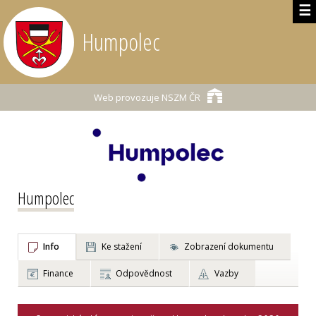
☰
Humpolec
Web provozuje
NSZM ČR
Humpolec
Info
Ke stažení
Zobrazení dokumentu
Finance
Odpovědnost
Vazby