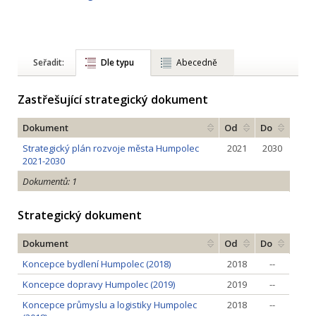
Seřadit:
Dle typu
Abecedně
Zastřešující strategický dokument
Dokument
Od
Do
Strategický plán rozvoje města Humpolec
2021
2030
2021-2030
Dokumentů: 1
Strategický dokument
Dokument
Od
Do
Koncepce bydlení Humpolec (2018)
2018
--
Koncepce dopravy Humpolec (2019)
2019
--
Koncepce průmyslu a logistiky Humpolec
2018
--