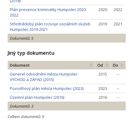
(2018)
Plán prevence kriminality Humpolec 2020-
2020
2022
2022
Střednědobý plán rozvoje sociálních služeb
2019
2021
Humpolec 2019-2021
Dokumentů: 5
Jiný typ dokumentu
Dokument
Od
Do
Generel odvodnění města Humpolec
2015
--
VÝCHOD a ZÁPAD (2015)
Povodňový plán města Humpolec (2023)
2023
--
Územní plán Humpolec (2016)
2016
--
Dokumentů: 3
Celkem dokumentů: 9