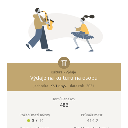
Kultura - výdaje
Výdaje na kulturu na osobu
jednotka
Kč/1 obyv.
data rok
2021
Horní Benešov
486
Pořadí mezi městy
Průměr měst
3 /
414,2
10