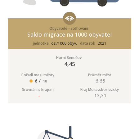
Obyvatelé - stěhování
Saldo migrace na 1000 obyvatel
jednotka
os./1000 obyv.
data rok
2021
Horní Benešov
4,45
Pořadí mezi městy
Průměr měst
6 /
6,65
10
Srovnání s krajem
Kraj Moravskoslezský
13,31