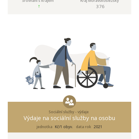
Srovnání s krajem
Kraj Moravskoslezský
376
Sociální služby - výdaje
Výdaje na sociální služby na osobu
jednotka
Kč/1 obyv.
data rok
2021