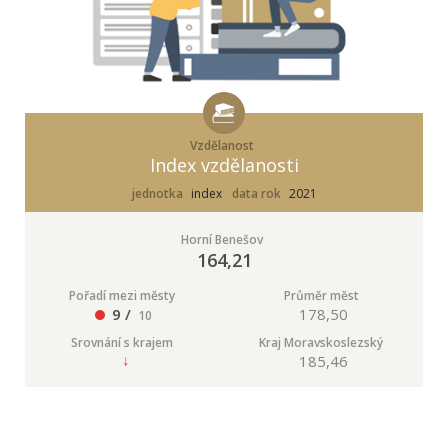
Vzdělanost
Index vzdělanosti
jednotka
index
data rok
2021
Horní Benešov
164,21
Pořadí mezi městy
Průměr měst
9 /
178,50
10
Srovnání s krajem
Kraj Moravskoslezský
185,46