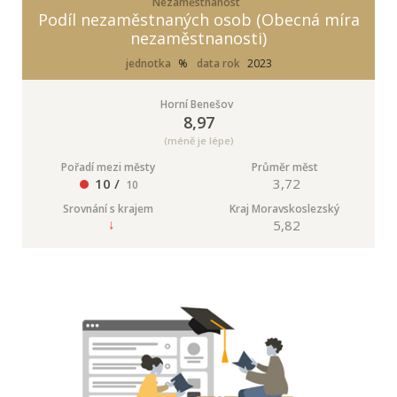
Nezaměstnanost
Podíl nezaměstnaných osob (Obecná míra
nezaměstnanosti)
jednotka
%
data rok
2023
Horní Benešov
8,97
(méně je lépe)
Pořadí mezi městy
Průměr měst
10 /
3,72
10
Srovnání s krajem
Kraj Moravskoslezský
5,82