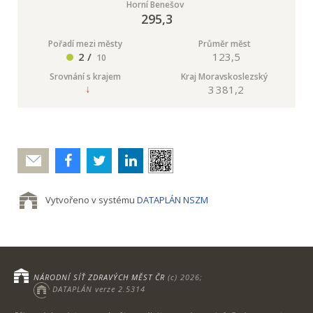
Horní Benešov
295,3
Pořadí mezi městy
Průměr měst
2 /
123,5
10
Srovnání s krajem
Kraj Moravskoslezský
3 381,2
Poslat
Vytvořeno v systému
DATAPLÁN NSZM
NÁRODNÍ SÍŤ ZDRAVÝCH MĚST ČR
(c) 2026;
DATAPLÁN verze 2.5314