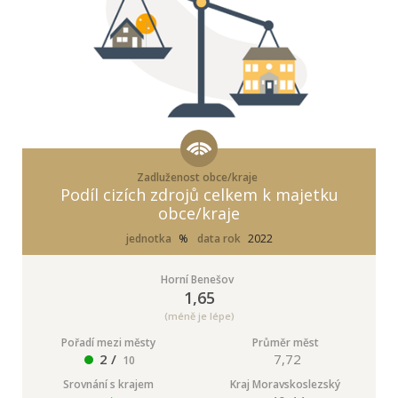
Zadluženost obce/kraje
Podíl cizích zdrojů celkem k majetku
obce/kraje
jednotka
%
data rok
2022
Horní Benešov
1,65
(méně je lépe)
Pořadí mezi městy
Průměr měst
2 /
7,72
10
Srovnání s krajem
Kraj Moravskoslezský