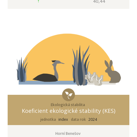
40,44
Ekologická stabilita
Koeficient ekologické stability (KES)
jednotka
index
data rok
2024
Horní Benešov