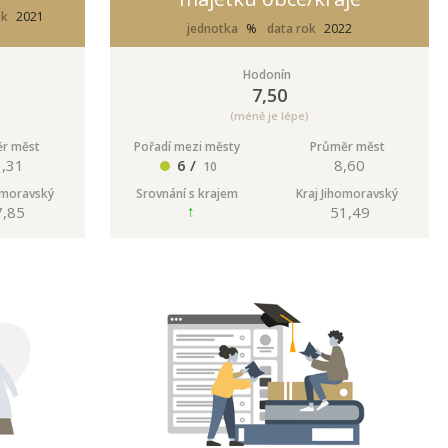
ok
2021
jednotka
%
data rok
2022
Hodonín
7,50
(méně je lépe)
r měst
Pořadí mezi městy
Průměr měst
3,31
6 /
8,60
10
omoravský
Srovnání s krajem
Kraj Jihomoravský
7,85
51,49