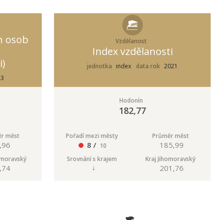
h osob
Vzdělanost
Index vzdělanosti
i)
jednotka
index
data rok
2021
23
Hodonín
182,77
r měst
Pořadí mezi městy
Průměr měst
,96
8 /
185,99
10
omoravský
Srovnání s krajem
Kraj Jihomoravský
,74
201,76