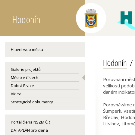
Hodonín
Hlavní web města
Hodonín
Galerie projektů
Město v číslech
Porovnání měst
velikostí podo
Dobrá Praxe
daném indikáto
Videa
Strategické dokumenty
Porovnáváme m
Šumperk, Vsetí
Břeclav, Hodoní
Portál člena NSZM ČR
Litvínov, Litomě
DATAPLÁN pro člena