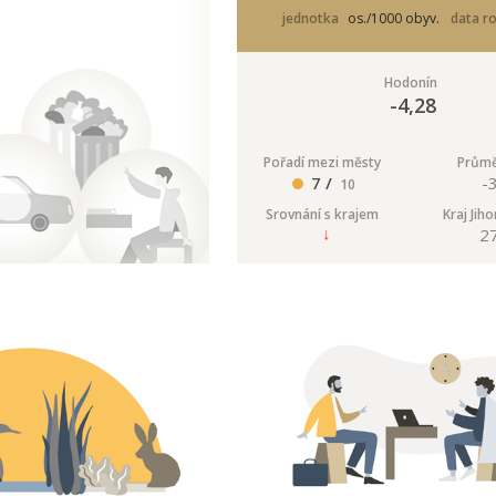
jednotka
os./1000 obyv.
data r
Hodonín
-4,28
Pořadí mezi městy
Průmě
7 /
-
10
Srovnání s krajem
Kraj Jih
2