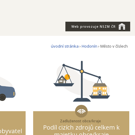
Web provozuje
NSZM ČR
úvodní stránka
›
Hodonín
› Město v číslech
Zadluženost obce/kraje
Podíl cizích zdrojů celkem k
obyvatel
majetku obce/kraje