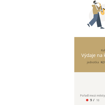
Kul
Výdaje na 
jednotka
Kč/
Pořadí mezi městy
9 /
10