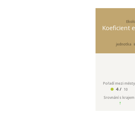
Ekolo
Koeficient e
jednotka
Pořadí mezi městy
4 /
10
Srovnání s krajem