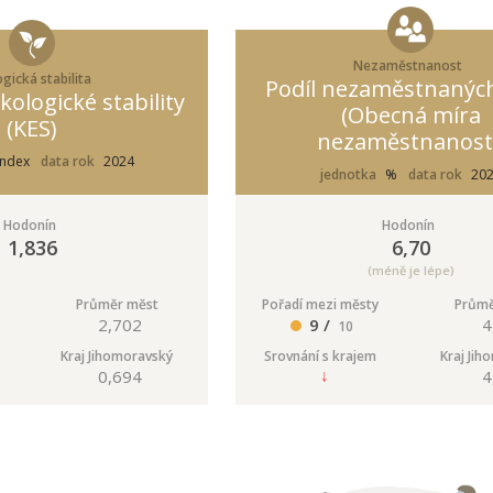
Nezaměstnanost
gická stabilita
Podíl nezaměstnanýc
kologické stability
(Obecná míra
(KES)
nezaměstnanost
index
data rok
2024
jednotka
%
data rok
20
Hodonín
Hodonín
1,836
6,70
(méně je lépe)
Průměr měst
Pořadí mezi městy
Průmě
2,702
9 /
4
10
Kraj Jihomoravský
Srovnání s krajem
Kraj Jih
0,694
4