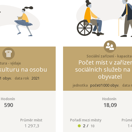
Sociální zařízení - kapacita
Počet míst v zaříze
tura - výdaje
kulturu na osobu
sociálních služeb na
obyvatel
1 obyv.
data rok
2021
jednotka
počet/1000 obyv.
data 
Hodonín
Hodonín
590
18,09
Průměr měst
Pořadí mezi městy
Průmě
1 297,3
2 /
1
10