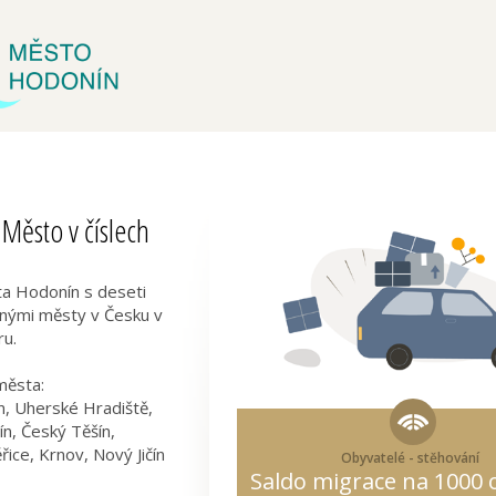
Město v číslech
a Hodonín s deseti
bnými městy v Česku v
ru.
ěsta:
n, Uherské Hradiště,
n, Český Těšín,
řice, Krnov, Nový Jičín
Obyvatelé - stěhování
Saldo migrace na 1000 