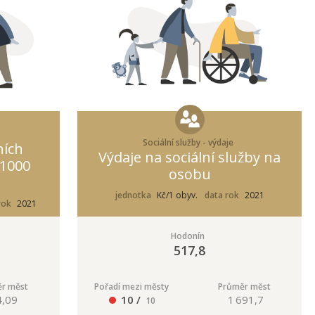
Sociální služby - výdaje
ních
Výdaje na sociální služby na
 1000
osobu
jednotka
Kč/1 obyv.
data rok
2021
rok
2021
Hodonín
517,8
r měst
Pořadí mezi městy
Průměr měst
4,09
10 /
1 691,7
10