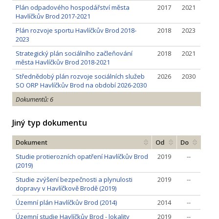
Plán odpadového hospodářství města
2017
2021
Havlíčkův Brod 2017-2021
Plán rozvoje sportu Havlíčkův Brod 2018-
2018
2023
2023
Strategický plán sociálního začleňování
2018
2021
města Havlíčkův Brod 2018-2021
Střednědobý plán rozvoje sociálních služeb
2026
2030
SO ORP Havlíčkův Brod na období 2026-2030
Dokumentů: 6
Jiný typ dokumentu
Dokument
Od
Do
Studie protierozních opatření Havlíčkův Brod
2019
--
(2019)
Studie zvýšení bezpečnosti a plynulosti
2019
--
dopravy v Havlíčkově Brodě (2019)
Územní plán Havlíčkův Brod (2014)
2014
--
Územní studie Havlíčkův Brod - lokality
2019
--