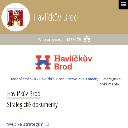
☰
Havlíčkův Brod
Web provozuje
NSZM ČR
úvodní stránka
›
Havlíčkův Brod
›
Rozvojové záměry
› Strategické
dokumenty
Havlíčkův Brod
Strategické dokumenty
Web ke strategiím