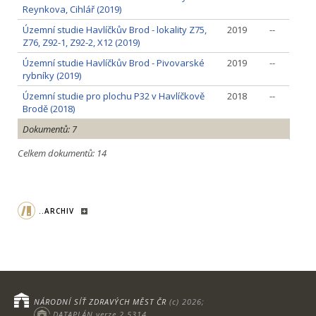
Reynkova, Cihlář (2019)
Územní studie Havlíčkův Brod - lokality Z75,
2019
--
Z76, Z92-1, Z92-2, X12 (2019)
Územní studie Havlíčkův Brod - Pivovarské
2019
--
rybníky (2019)
Územní studie pro plochu P32 v Havlíčkově
2018
--
Brodě (2018)
Dokumentů: 7
Celkem dokumentů: 14
..ARCHIV
NÁRODNÍ SÍŤ ZDRAVÝCH MĚST ČR
(c) 2026;
DATAPLÁN verze 2.5314