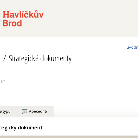
úvodn
Strategické dokumenty
e typu
Abecedně
ategický dokument