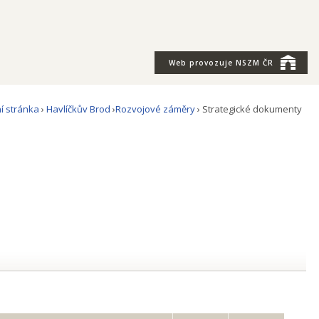
Web provozuje
NSZM ČR
í stránka
›
Havlíčkův Brod
›
Rozvojové záměry
› Strategické dokumenty