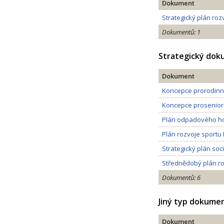
Dokument
Strategický plán ro
Dokumentů: 1
Strategický do
Dokument
Koncepce prorodinné
Koncepce proseniors
Plán odpadového ho
Plán rozvoje sportu
Strategický plán so
Střednědobý plán ro
Dokumentů: 6
Jiný typ dokume
Dokument