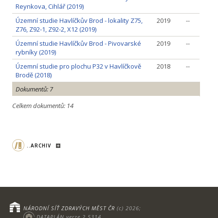
Reynkova, Cihlář (2019)
Územní studie Havlíčkův Brod - lokality Z75,
2019
--
Z76, Z92-1, Z92-2, X12 (2019)
Územní studie Havlíčkův Brod - Pivovarské
2019
--
rybníky (2019)
Územní studie pro plochu P32 v Havlíčkově
2018
--
Brodě (2018)
Dokumentů: 7
Celkem dokumentů: 14
..ARCHIV
NÁRODNÍ SÍŤ ZDRAVÝCH MĚST ČR
(c) 2026;
DATAPLÁN verze 2.5314