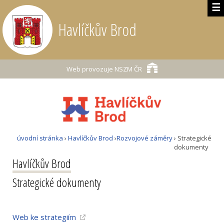
☰
Havlíčkův Brod
Web provozuje
NSZM ČR
úvodní stránka
›
Havlíčkův Brod
›
Rozvojové záměry
› Strategické
dokumenty
Havlíčkův Brod
Strategické dokumenty
Web ke strategiím