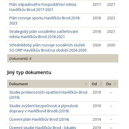
Plán odpadového hospodářství města
2017
2021
Havlíčkův Brod 2017-2021
Plán rozvoje sportu Havlíčkův Brod 2018-
2018
2023
2023
Strategický plán sociálního začleňování
2018
2021
města Havlíčkův Brod 2018-2021
Střednědobý plán rozvoje sociálních služeb
2026
2030
SO ORP Havlíčkův Brod na období 2026-2030
Dokumentů: 6
Jiný typ dokumentu
Dokument
Od
Do
Studie protierozních opatření Havlíčkův Brod
2019
--
(2019)
Studie zvýšení bezpečnosti a plynulosti
2019
--
dopravy v Havlíčkově Brodě (2019)
Územní plán Havlíčkův Brod (2014)
2014
--
Územní studie Havlíčkův Brod - lokality
2019
--