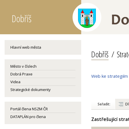
Dobříš
Hlavní web města
Dobříš
Stra
Město v číslech
Dobrá Praxe
Web ke strategiím
Videa
Strategické dokumenty
Seřadit:
Dl
Portál člena NSZM ČR
DATAPLÁN pro člena
Zastřešující str