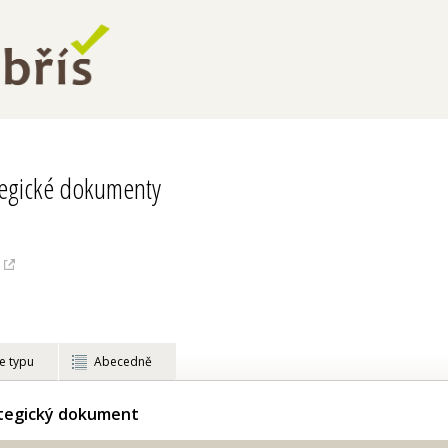
tegické dokumenty
e typu
Abecedně
ategický dokument