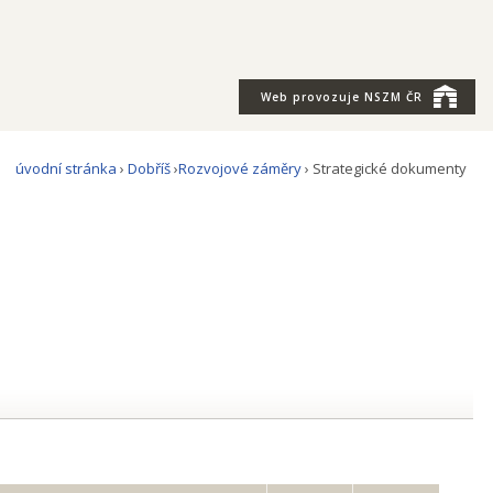
Web provozuje
NSZM ČR
úvodní stránka
›
Dobříš
›
Rozvojové záměry
› Strategické dokumenty