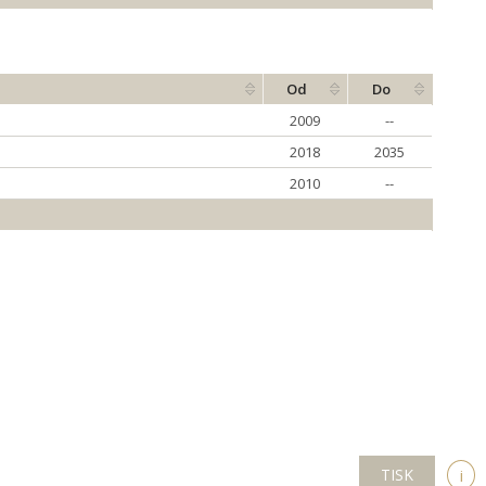
Od
Do
2009
--
2018
2035
2010
--
TISK
i