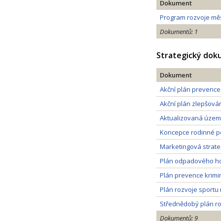
Dokument
Program rozvoje měs
Dokumentů: 1
Strategický do
Dokument
Akční plán prevence 
Akční plán zlepšován
Aktualizovaná územn
Koncepce rodinné pol
Marketingová strate
Plán odpadového hos
Plán prevence krimi
Plán rozvoje sportu
Střednědobý plán ro
Dokumentů: 9