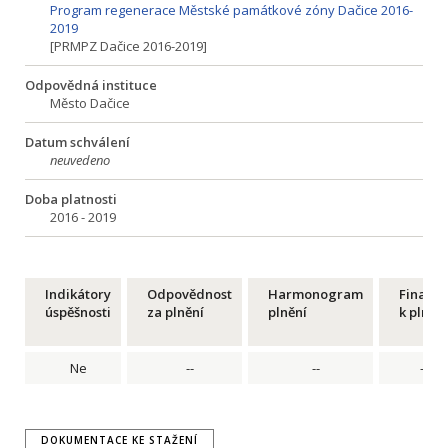
Program regenerace Městské památkové zóny Dačice 2016-
2019
[PRMPZ Dačice 2016-2019]
Odpovědná instituce
Město Dačice
Datum schválení
neuvedeno
Doba platnosti
2016 - 2019
Indikátory
Odpovědnost
Harmonogram
Financ
úspěšnosti
za plnění
plnění
k plnění
Ne
--
--
--
DOKUMENTACE KE STAŽENÍ