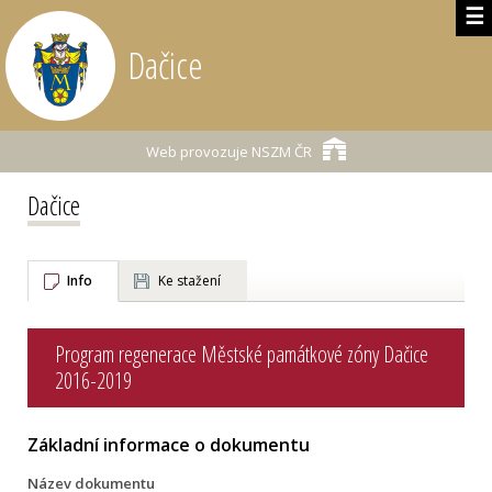
☰
Dačice
Web provozuje
NSZM ČR
Dačice
Info
Ke stažení
Program regenerace Městské památkové zóny Dačice
2016-2019
Základní informace o dokumentu
Název dokumentu