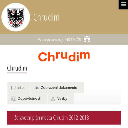
☰
Chrudim
Web provozuje
NSZM ČR
Chrudim
Info
Zobrazení dokumentu
Odpovědnost
Vazby
Zdravotní plán města Chrudim 2012-2013