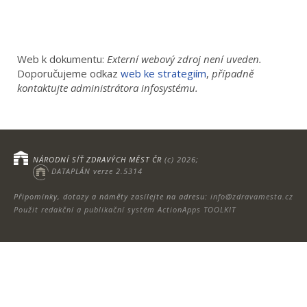
Web k dokumentu:
Externí webový zdroj není uveden.
Doporučujeme odkaz
web ke strategiím
,
případně
kontaktujte administrátora infosystému.
NÁRODNÍ SÍŤ ZDRAVÝCH MĚST ČR
(c) 2026;
DATAPLÁN verze 2.5314
Připomínky, dotazy a náměty zasílejte na adresu:
info@zdravamesta.cz
Použit redakční a publikační systém ActionApps TOOLKIT