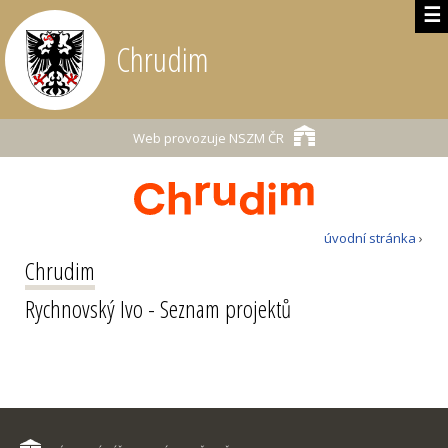
☰
Chrudim
Web provozuje
NSZM ČR
úvodní stránka
›
Chrudim
Rychnovský Ivo - Seznam projektů