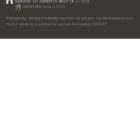
NÁRODNÍ SÍŤ ZDRAVÝCH MĚST ČR
(c) 2026;
DATAPLÁN verze 2.5314
Připomínky, dotazy a náměty zasílejte na adresu:
info@zdravamesta.cz
Použit redakční a publikační systém ActionApps TOOLKIT