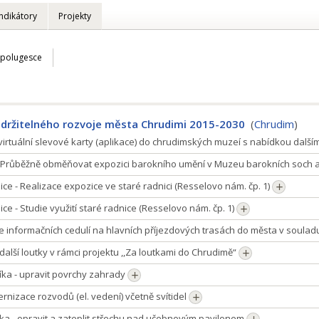
Indikátory
Projekty
Spolugesce
udržitelného rozvoje města Chrudimi 2015-2030
(
Chrudim
)
virtuální slevové karty (aplikace) do chrudimských muzeí s nabídkou dalš
Průběžně obměňovat expozici barokního umění v Muzeu barokních soch a
ice - Realizace expozice ve staré radnici (Resselovo nám. čp. 1)
ice - Studie využití staré radnice (Resselovo nám. čp. 1)
e informačních cedulí na hlavních příjezdových trasách do města v soula
 další loutky v rámci projektu ,,Za loutkami do Chrudimě“
íka - upravit povrchy zahrady
rnizace rozvodů (el. vedení) včetně svítidel
íka - opravit a zateplit střechu nad učebnovým pavilonem