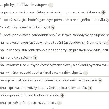
ava plochy před hlavním vstupem
ava prostor suterénu na učebny a zázemí pro provozní zaměstnance
ů - pokrýt stávající chodník gumovým povrchem a ze stejného materiálu v
ů - pořídit vybavení školní kuchyně
řů - postupná výměna zahradních prvků a úprava zahrady ve spolupráci 
cha - provést novou fasádu + nahodit boční část budovy směrem ke kinu
ha - odvlhčení suterénu školky a následné využití prostoru pro výuku dětí
cha - renovace střechy
cha - rekonstrukce kuchyně včetně výměny dlažby a obkladů, výměna roz
cha - výměna rozvodů vody a kanalizace v celém objektu
cha - zpracovat projektovou dokumentaci na rekonstrukci kuchyně
ionu - oprava podezdívky, popř. výměna plotu kolem areálu
ionu - oprava povrchů chodníků v areálu
onu - provést přírodní úpravy zahrady