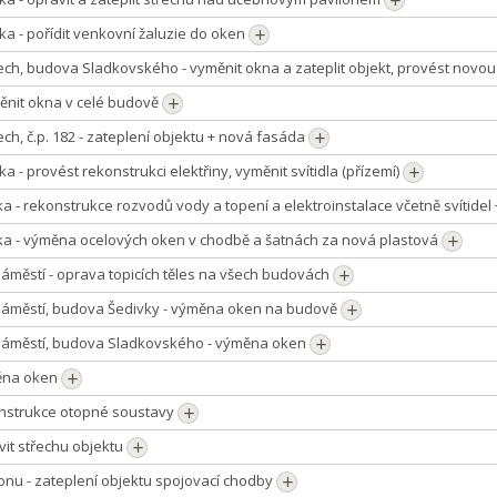
íka - pořídit venkovní žaluzie do oken
ch, budova Sladkovského - vyměnit okna a zateplit objekt, provést novo
ěnit okna v celé budově
ch, č.p. 182 - zateplení objektu + nová fasáda
ka - provést rekonstrukci elektřiny, vyměnit svítidla (přízemí)
ka - rekonstrukce rozvodů vody a topení a elektroinstalace včetně svítidel 
ška - výměna ocelových oken v chodbě a šatnách za nová plastová
náměstí - oprava topicích těles na všech budovách
 náměstí, budova Šedivky - výměna oken na budově
 náměstí, budova Sladkovského - výměna oken
ěna oken
onstrukce otopné soustavy
vit střechu objektu
onu - zateplení objektu spojovací chodby