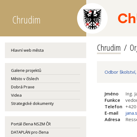
Chrudim
Chrudim
Or
Hlavní web města
Galerie projektů
Odbor školství,
Město v číslech
Dobrá Praxe
Jméno
Ing. 
Videa
Funkce
vedo
Strategické dokumenty
Telefon
+420
E-mail
jana.
Adresa
Resse
Portál člena NSZM ČR
DATAPLÁN pro člena