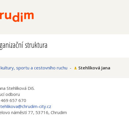
ganizační struktura
 kultury, sportu a cestovního ruchu
-
Stehlíková Jana
Jana Stehlíková DiS.
ucí odboru
 469 657 670
stehlikova@chrudim-city.cz
lovo náměstí 77, 53716, Chrudim