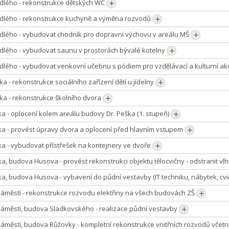
edlého - rekonstrukce dětských WC
edlého - rekonstrukce kuchyně a výměna rozvodů
edlého - vybudovat chodník pro dopravní výchovu v areálu MŠ
dlého - vybudovat saunu v prostorách bývalé kotelny
dlého - vybudovat venkovní učebnu s pódiem pro vzdělávací a kulturní a
íka - rekonstrukce sociálního zařízení dětí u jídelny
íka - rekonstrukce školního dvora
ka - oplocení kolem areálu budovy Dr. Peška (1. stupeň)
ka - provést úpravy dvora a oplocení před hlavním vstupem
ka - vybudovat přístřešek na kontejnery ve dvoře
ka, budova Husova - provést rekonstrukci objektu tělocvičny - odstranit vl
ka, budova Husova - vybavení do půdní vestavby (IT techniku, nábytek, cv
náměstí - rekonstrukce rozvodu elektřiny na všech budovách ZŠ
náměstí, budova Sladkovského - realizace půdní vestavby
náměstí, budova Růžovky - kompletní rekonstrukce vnitřních rozvodů včet