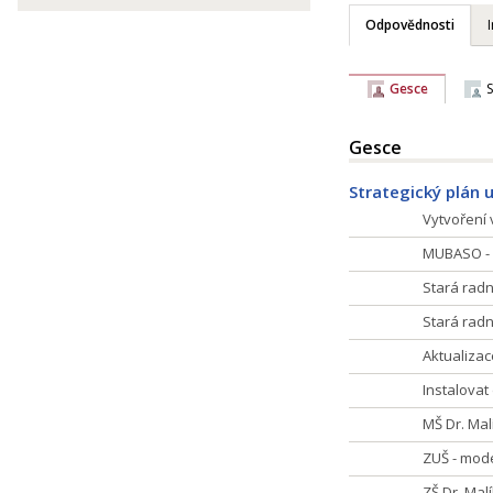
Odpovědnosti
Gesce
Gesce
Strategický plán 
Vytvoření 
MUBASO - 
Stará radn
Stará radn
Aktualizac
Instalovat
MŠ Dr. Mal
ZUŠ - mode
ZŠ Dr. Mal