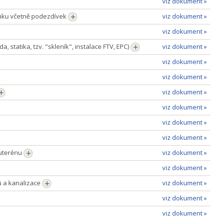
viz dokument »
emku včetně podezdívek
viz dokument »
viz dokument »
, statika, tzv. "skleník", instalace FTV, EPC)
viz dokument »
viz dokument »
viz dokument »
viz dokument »
viz dokument »
viz dokument »
viz dokument »
suterénu
viz dokument »
viz dokument »
ů a kanalizace
viz dokument »
viz dokument »
viz dokument »