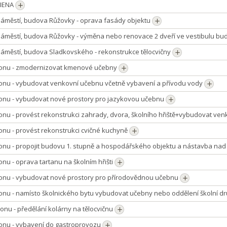
GIENA
náměstí, budova Růžovky - oprava fasády objektu
 náměstí, budova Růžovky - výměna nebo renovace 2 dveří ve vestibulu b
náměstí, budova Sladkovského - rekonstrukce tělocvičny
ionu - zmodernizovat kmenové učebny
ionu - vybudovat venkovní učebnu včetně vybavení a přívodu vody
ionu - vybudovat nové prostory pro jazykovou učebnu
onu - provést rekonstrukci zahrady, dvora, školního hřiště+vybudovat ven
onu - provést rekonstrukci cvičné kuchyně
ionu - propojit budovu 1. stupně a hospodářského objektu a nástavba na
onu - oprava tartanu na školním hřišti
ionu - vybudovat nové prostory pro přírodovědnou učebnu
onu - namísto školnického bytu vybudovat učebny nebo oddělení školní d
onu - předělání kolárny na tělocvičnu
ionu - vybavení do gastroprovozu