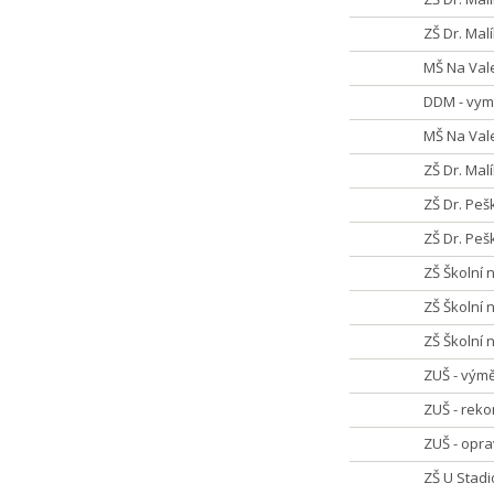
ZŠ Dr. Mal
MŠ Na Vale
DDM - vym
MŠ Na Vale
ZŠ Dr. Malí
ZŠ Dr. Peš
ZŠ Dr. Pe
ZŠ Školní 
ZŠ Školní
ZŠ Školní
ZUŠ - vým
ZUŠ - rek
ZUŠ - opra
ZŠ U Stadi