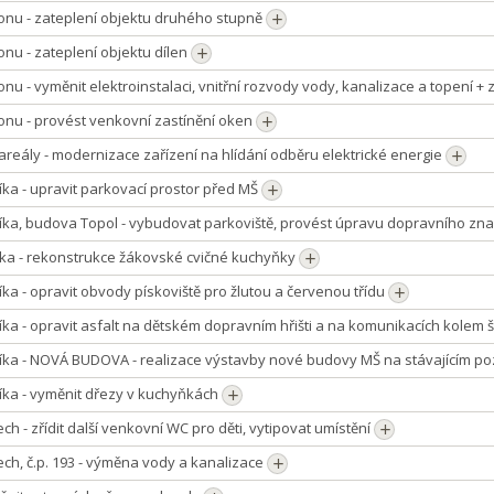
onu - zateplení objektu druhého stupně
onu - zateplení objektu dílen
onu - vyměnit elektroinstalaci, vnitřní rozvody vody, kanalizace a topení +
onu - provést venkovní zastínění oken
areály - modernizace zařízení na hlídání odběru elektrické energie
íka - upravit parkovací prostor před MŠ
líka, budova Topol - vybudovat parkoviště, provést úpravu dopravního z
íka - rekonstrukce žákovské cvičné kuchyňky
íka - opravit obvody pískoviště pro žlutou a červenou třídu
íka - opravit asfalt na dětském dopravním hřišti a na komunikacích kolem 
líka - NOVÁ BUDOVA - realizace výstavby nové budovy MŠ na stávajícím 
íka - vyměnit dřezy v kuchyňkách
ch - zřídit další venkovní WC pro děti, vytipovat umístění
ch, č.p. 193 - výměna vody a kanalizace