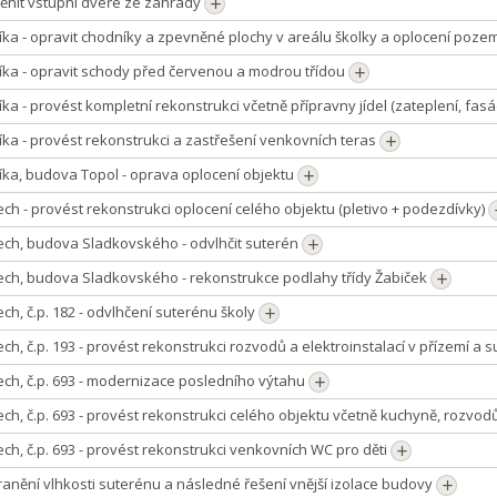
ěnit vstupní dveře ze zahrady
íka - opravit chodníky a zpevněné plochy v areálu školky a oplocení poz
íka - opravit schody před červenou a modrou třídou
ka - provést kompletní rekonstrukci včetně přípravny jídel (zateplení, fasáda
íka - provést rekonstrukci a zastřešení venkovních teras
íka, budova Topol - oprava oplocení objektu
ch - provést rekonstrukci oplocení celého objektu (pletivo + podezdívky)
ech, budova Sladkovského - odvlhčit suterén
ech, budova Sladkovského - rekonstrukce podlahy třídy Žabiček
ch, č.p. 182 - odvlhčení suterénu školy
ch, č.p. 193 - provést rekonstrukci rozvodů a elektroinstalací v přízemí a 
ch, č.p. 693 - modernizace posledního výtahu
ch, č.p. 693 - provést rekonstrukci celého objektu včetně kuchyně, rozvod
ch, č.p. 693 - provést rekonstrukci venkovních WC pro děti
ranění vlhkosti suterénu a následné řešení vnější izolace budovy