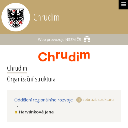
☰
Chrudim
Web provozuje
NSZM ČR
Chrudim
Organizační struktura
Oddělení regionálního rozvoje
zobrazit strukturu
-
Harvánková Jana