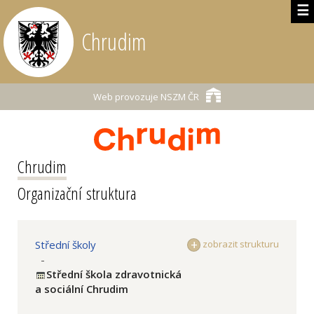
☰
Chrudim
Web provozuje
NSZM ČR
Chrudim
Organizační struktura
Střední školy
zobrazit strukturu
-
Střední škola zdravotnická
a sociální Chrudim