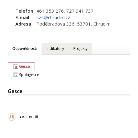
Telefon
461 353 276, 727 941 737
E-mail
szs@chrudim.cz
Adresa
Poděbradova 336, 53701, Chrudim
Odpovědnosti
Indikátory
Projekty
Gesce
Spolugesce
Gesce
..ARCHIV