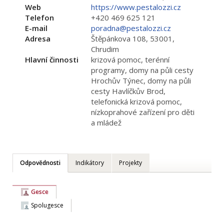
Web
https://www.pestalozzi.cz
Telefon
+420 469 625 121
E-mail
poradna@pestalozzi.cz
Adresa
Štěpánkova 108, 53001,
Chrudim
Hlavní činnosti
krizová pomoc, terénní
programy, domy na půli cesty
Hrochův Týnec, domy na půli
cesty Havlíčkův Brod,
telefonická krizová pomoc,
nízkoprahové zařízení pro děti
a mládež
Odpovědnosti
Indikátory
Projekty
Gesce
Spolugesce