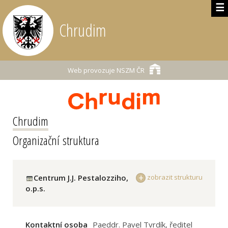
☰
Chrudim
Web provozuje
NSZM ČR
Chrudim
Organizační struktura
Centrum J.J. Pestalozziho,
zobrazit strukturu
o.p.s.
Kontaktní osoba
Paeddr. Pavel Tvrdík, ředitel