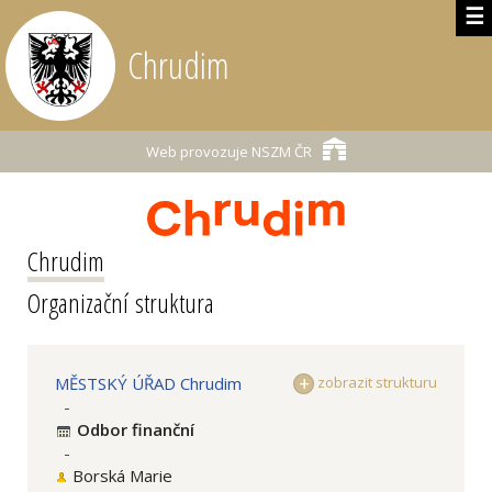
☰
Chrudim
Web provozuje
NSZM ČR
Chrudim
Organizační struktura
MĚSTSKÝ ÚŘAD Chrudim
zobrazit strukturu
-
Odbor finanční
-
Borská Marie