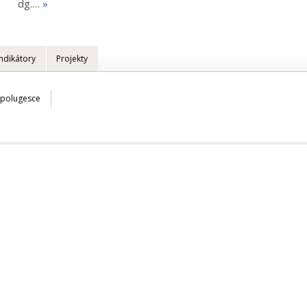
dg.…
»
Indikátory
Projekty
Spolugesce