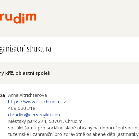
ganizační struktura
ý kříž, oblastní spolek
ba
Anna Altrichterová
https://www.cck.chrudim.cz
469 620 318
chrudim@cervenykriz.eu
Městský park 274, 53701, Chrudim
i
sociální šatník pro sociálně slabé občany na doporučení soc.
tuzemské i zahraniční pro zdravotně oslabené děti (astmatiky,