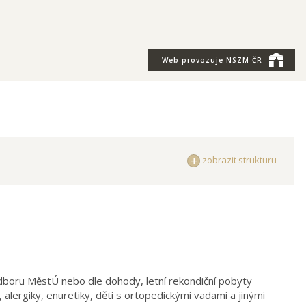
Web provozuje
NSZM ČR
zobrazit strukturu
 odboru MěstÚ nebo dle dohody, letní rekondiční pobyty
 alergiky, enuretiky, děti s ortopedickými vadami a jinými