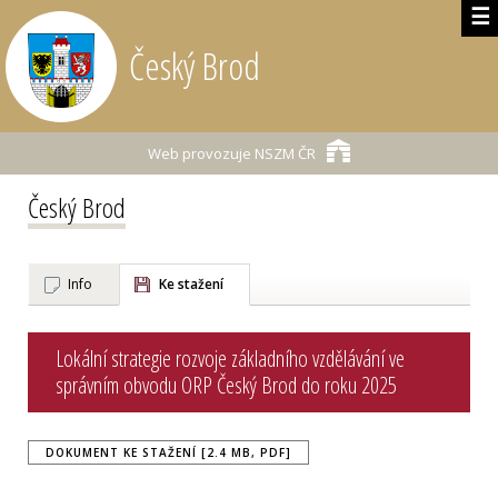
☰
Český Brod
Web provozuje
NSZM ČR
Český Brod
Info
Ke stažení
Lokální strategie rozvoje základního vzdělávání ve
správním obvodu ORP Český Brod do roku 2025
DOKUMENT KE STAŽENÍ [2.4 MB, PDF]