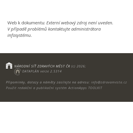
Web k dokumentu:
Externí webový zdroj není uveden.
V případě problémů kontaktujte administrátora
infosystému.
NÁRODNÍ SÍŤ ZDRAVÝCH MĚST ČR
(c) 2026;
DATAPLÁN verze 2.5314
Připomínky, dotazy a náměty zasílejte na adresu:
info@zdravamesta.cz
Použit redakční a publikační systém ActionApps TOOLKIT