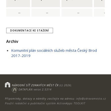
--
--
--
--
DOKUMENTACE KE STAŽENÍ
Archiv
Komunitní plán sociálních služeb města Český Brod
2017-2019
NÁRODNÍ SÍŤ ZDRAVÝCH MĚST ČR
(c) 2026;
DATAPLÁN verze 2.5314
Připomínky, dotazy a náměty zasílejte na adresu:
info@zdravamesta.cz
Použit redakční a publikační systém ActionApps TOOLKIT