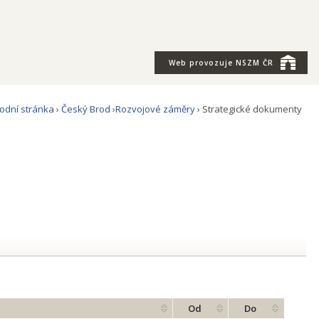
Web provozuje
NSZM ČR
odní stránka
›
Český Brod
›
Rozvojové záměry
› Strategické dokumenty
Od
Do