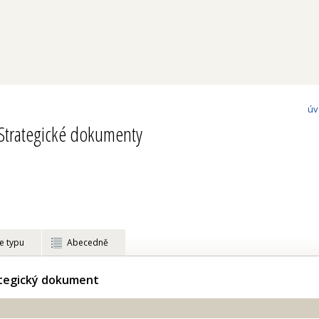
úv
Strategické dokumenty
e typu
Abecedně
ategický dokument