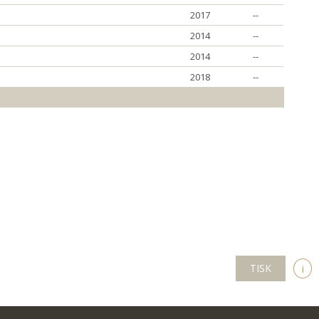
2017
--
2014
--
2014
--
2018
--
TISK
i