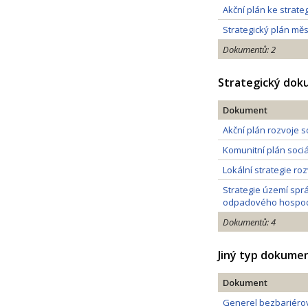
Akční plán ke strat
Strategický plán měs
Dokumentů: 2
Strategický do
Dokument
Akční plán rozvoje 
Komunitní plán soci
Lokální strategie r
Strategie území sprá
odpadového hospodá
Dokumentů: 4
Jiný typ dokume
Dokument
Generel bezbariérov