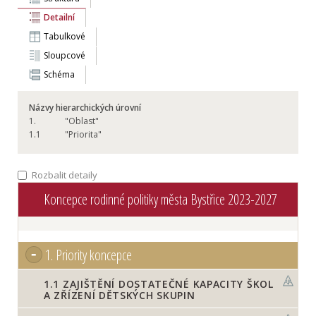
Detailní
Tabulkové
Sloupcové
Schéma
Názvy hierarchických úrovní
1.
"Oblast"
1.
1
"Priorita"
Rozbalit detaily
Koncepce rodinné politiky města Bystřice 2023-2027
1.
Priority koncepce
1.1
ZAJIŠTĚNÍ DOSTATEČNÉ KAPACITY ŠKOL
A ZŘÍZENÍ DĚTSKÝCH SKUPIN