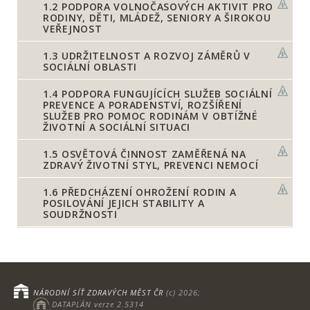
1.2
PODPORA VOLNOČASOVÝCH AKTIVIT PRO
RODINY, DĚTI, MLÁDEŽ, SENIORY A ŠIROKOU
VEŘEJNOST
1.3
UDRŽITELNOST A ROZVOJ ZÁMĚRŮ V
SOCIÁLNÍ OBLASTI
1.4
PODPORA FUNGUJÍCÍCH SLUŽEB SOCIÁLNÍ
PREVENCE A PORADENSTVÍ, ROZŠÍŘENÍ
SLUŽEB PRO POMOC RODINÁM V OBTÍŽNÉ
ŽIVOTNÍ A SOCIÁLNÍ SITUACI
1.5
OSVĚTOVÁ ČINNOST ZAMĚŘENÁ NA
ZDRAVÝ ŽIVOTNÍ STYL, PREVENCI NEMOCÍ
1.6
PŘEDCHÁZENÍ OHROŽENÍ RODIN A
POSILOVÁNÍ JEJICH STABILITY A
SOUDRŽNOSTI
NÁRODNÍ SÍŤ ZDRAVÝCH MĚST ČR
(c) 2026;
DATAPLÁN verze 2.5314